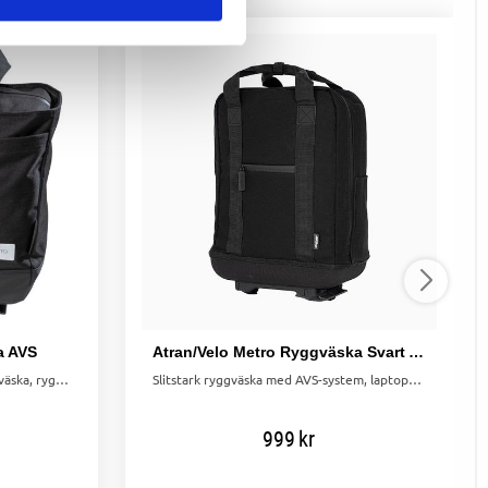
a AVS
Atran/Velo Metro Ryggväska Svart AVS
Sherpa AVS shoppingväska – cykelväska, ryggsäck och handväska i ett. Med AVS klicksystem, reflekterande detaljer och inbyggt regnskydd.
Slitstark ryggväska med AVS-system, laptopfack och vattenavvisande material – enkel att växla mellan cykel och vardag.
999
kr