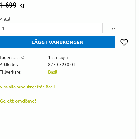
Ordinarie pris:
1 699
kr
Antal
st
Lägg till 
Lagerstatus
1 st i lager
Artikelnr
8770-3230-01
Tillverkare
Basil
Visa alla produkter från Basil
Ge ett omdöme!