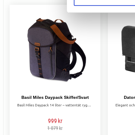
Basil Miles Daypack Skiffer/Svart
Dator
Basil Miles Daypack 14 liter – vattentät ryggsäck med flera bäralternativ och reflekterande detaljer för ökad synlighet.
999
kr
1 079
kr