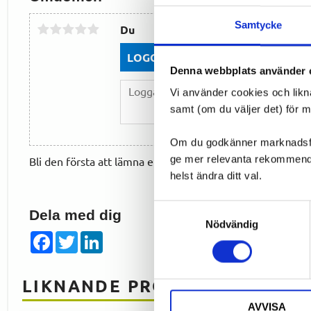
Samtycke
Du
LOGGA IN FÖR ATT GE OMDÖME
Denna webbplats använder 
Vi använder cookies och likn
samt (om du väljer det) för 
Om du godkänner marknadsföri
ge mer relevanta rekommendat
Bli den första att lämna ett omdöme.
helst ändra ditt val.
Samtyckesval
Dela med dig
Nödvändig
Facebook
Twitter
LinkedIn
LIKNANDE PRODUKTER
AVVISA