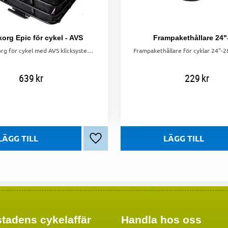
org Epic för cykel - AVS
Frampakethållare 24"
Epic hundkorg för cykel med AVS klicksystem. Lätt att montera, bekväm för hundar upp till 10 kg. Perfekt för cykelturer!
639
kr
229
kr
Lägg till i favoriter
tadens cykelaffär
Handla hos oss