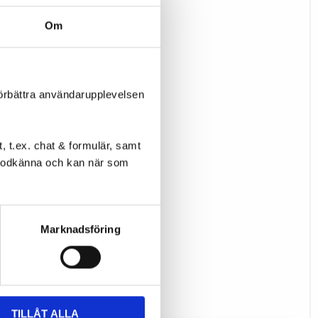
Om
förbättra användarupplevelsen
 t.ex. chat & formulär, samt
l godkänna och kan när som
Marknadsföring
TILLÅT ALLA