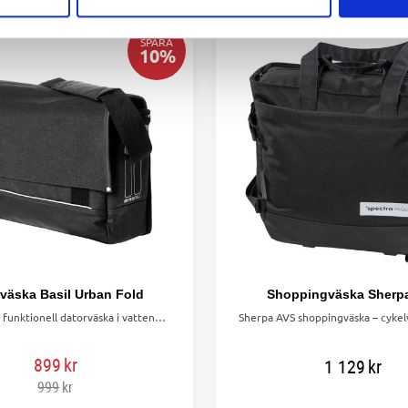
SPARA
10
%
väska Basil Urban Fold
Shoppingväska Sherp
Elegant och funktionell datorväska i vattenavvisande canvas med laptopfack, regnskydd och Hook On-system. Perfekt för cykelpendling.
899
kr
1 129
kr
999
kr