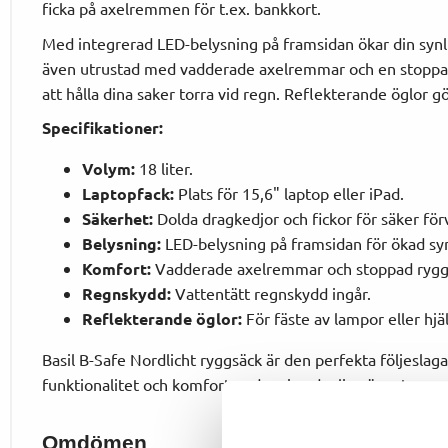
ficka på axelremmen för t.ex. bankkort.
Med integrerad LED-belysning på framsidan ökar din synl
även utrustad med vadderade axelremmar och en stoppad 
att hålla dina saker torra vid regn. Reflekterande öglor gö
Specifikationer:
Volym:
18 liter.
Laptopfack:
Plats för 15,6" laptop eller iPad.
Säkerhet:
Dolda dragkedjor och fickor för säker för
Belysning:
LED-belysning på framsidan för ökad syn
Komfort:
Vadderade axelremmar och stoppad rygg
Regnskydd:
Vattentätt regnskydd ingår.
Reflekterande öglor:
För fäste av lampor eller hjä
Basil B-Safe Nordlicht ryggsäck är den perfekta följeslag
funktionalitet och komfort under sina dagliga äventyr.
Omdömen