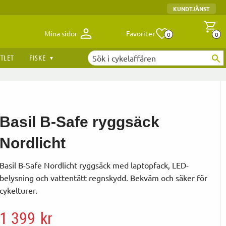
KUNDTJÄNST
Antal fav
A
Mina sidor
Favoriter
0
0
TLET
FISKE
Basil B-Safe ryggsäck
Nordlicht
Basil B-Safe Nordlicht ryggsäck med laptopfack, LED-
belysning och vattentätt regnskydd. Bekväm och säker för
cykelturer.
Nedsatt pris:
1 399
kr