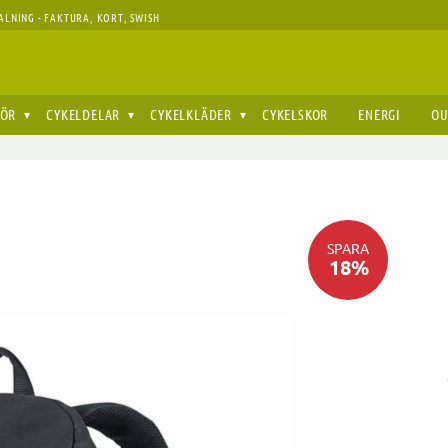
ALNING - FAKTURA, KORT, SWISH
HÖR
CYKELDELAR
CYKELKLÄDER
CYKELSKOR
ENERGI
OU
SPARA
18
%