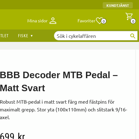
KUNDTJÄNST
Antal fav
A
Mina sidor
Favoriter
0
0
TLET
FISKE
BBB Decoder MTB Pedal –
Matt Svart
Robust MTB-pedal i matt svart färg med fästpins för
maximalt grepp. Stor yta (100x110mm) och slitstark 9/16-
axel.
699
kr