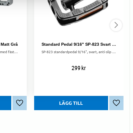
Matt Grå
Standard Pedal 9/16" SP-823 Svart Med Halkskydd
Robust MTB-pedal i matt grå färg med fästpins för maximalt grepp. Stor yta (100x110mm) och slitstark 9/16-axel.
SP-823 standardpedal 9/16", svart, anti-slip med reflex. Aluminium, 103x78 mm för ökad säkerhet och komfort.
299
kr
Lägg till i favoriter
Lägg till