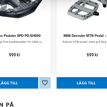
o Pedaler SPD PD-EH500
BBB Decoder MTB Pedal – 
Ett par riktigt fina kombipedaler för både pendlare och mtb-cyklisten. Pedalklossar SM-SH56 medföljer för montering under skorna.
999
kr
699
kr
Lägg till i favoriter
N PÅ