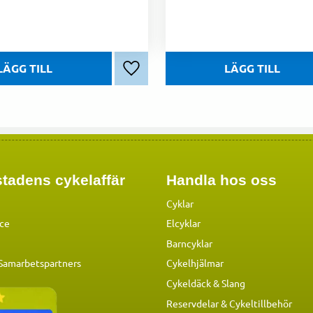
Lägg till i favoriter
tadens cykelaffär
Handla hos oss
Cyklar
ice
Elcyklar
Barncyklar
 Samarbetspartners
Cykelhjälmar
Cykeldäck & Slang
Reservdelar
&
Cykeltillbehör