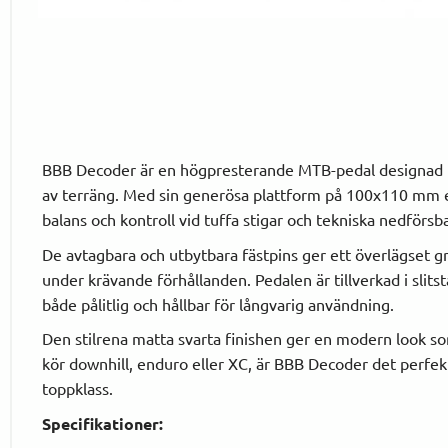
BBB Decoder är en högpresterande MTB-pedal designad för
av terräng. Med sin generösa plattform på 100x110 mm er
balans och kontroll vid tuffa stigar och tekniska nedförsb
De avtagbara och utbytbara fästpins ger ett överlägset gre
under krävande förhållanden. Pedalen är tillverkad i slits
både pålitlig och hållbar för långvarig användning.
Den stilrena matta svarta finishen ger en modern look s
kör downhill, enduro eller XC, är BBB Decoder det perfek
toppklass.
Specifikationer: