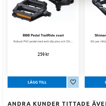
BBB Pedal TrailRide svart
Shiman
Robust PVC-pedal med anti-slip pins och CNC-tillverkad CrMo-axel. Inbyggda reflexer för extra säkerhet. Vikt: 290 g.
259
kr
Lägg till i favoriter
ANDRA KUNDER TITTADE ÄVE