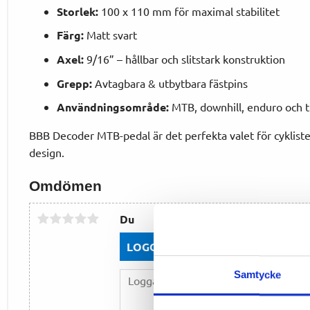
Storlek:
100 x 110 mm för maximal stabilitet
Färg:
Matt svart
Axel:
9/16” – hållbar och slitstark konstruktion
Grepp:
Avtagbara & utbytbara fästpins
Användningsområde:
MTB, downhill, enduro och tr
BBB Decoder MTB-pedal är det perfekta valet för cykliste
design.
Omdömen
Du
LOGGA IN FÖR ATT GE OMDÖME
Samtycke