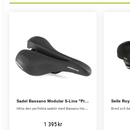
Sadel Bassano Modular S-Line "Prostatasadeln"
Hitta den perfekta sadeln med Bassano Modular S-Line! Justerbar bredd, stöd för ischiasnerv och minskat tryck på bäckenbotten.
1 395
kr