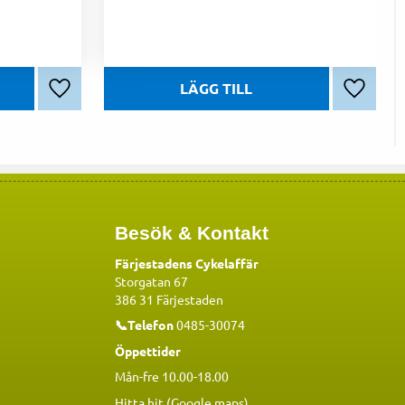
Lägg till i favoriter
Lägg till
Besök & Kontakt
Färjestadens Cykelaffär
Storgatan 67
386 31 Färjestaden
📞Telefon
0485-30074
Öppettider
Mån-fre 10.00-18.00
Hitta hit (Google maps)