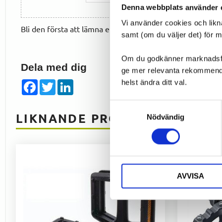
Denna webbplats använder 
Vi använder cookies och likn
Bli den första att lämna ett omdöme.
samt (om du väljer det) för 
Om du godkänner marknadsföri
Dela med dig
ge mer relevanta rekommendat
helst ändra ditt val.
Facebook
Twitter
LinkedIn
Samtyckesval
LIKNANDE PRODUKTER
Nödvändig
AVVISA