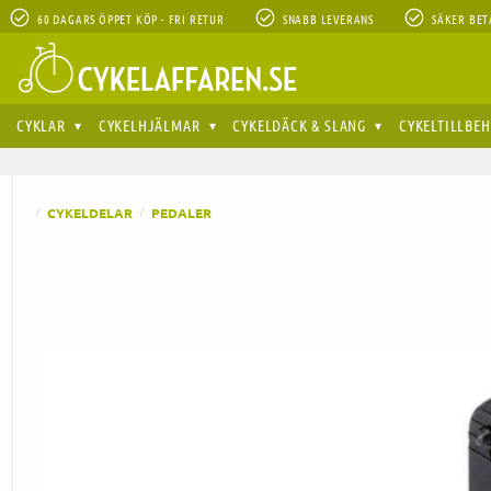
60 DAGARS ÖPPET KÖP - FRI RETUR
SNABB LEVERANS
SÄKER BET
CYKLAR
CYKELHJÄLMAR
CYKELDÄCK & SLANG
CYKELTILLBE
CYKELDELAR
PEDALER