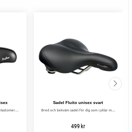
isex
Sadel Fluito unisex svart
Komfortsadel med Royal Gel och elastomerfjädring. Bred och slitstark för stad och längre turer.
Bred och bekväm sadel för dig som cyklar med upprätt sittställning. Fördjupning i sadeln för ytterligare avlastning i mellangården.
499
kr