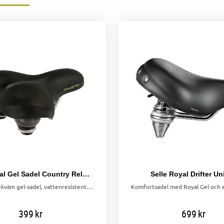
Selle Royal Gel Sadel Country Relaxed
Selle Royal Drifter Un
Bred och bekväm gel-sadel, vattenresistent och passar både dam och herr. Perfekt för långa cykelturer.
399
kr
699
kr