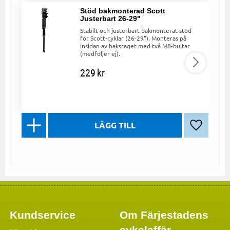
Stöd bakmonterad Scott
Justerbart 26-29"
Stabilt och justerbart bakmonterat stöd
för Scott-cyklar (26-29"). Monteras på
insidan av bakstaget med två M8-bultar
(medföljer ej).
229
kr
Lägg till 
Kundservice
Om Färjestadens
cykelaffär