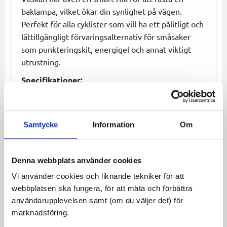
baklampa, vilket ökar din synlighet på vägen.
Perfekt för alla cyklister som vill ha ett pålitligt och
lättillgängligt förvaringsalternativ för småsaker
som punkteringskit, energigel och annat viktigt
utrustning.
Specifikationer:
Volym:
1,23 L
Mått:
17 cm (l) x 10 cm (w) x 7 cm (h)
Samtycke
Information
Om
Funktioner:
Kardborreband för säker
montering, flik för baklampa
Material:
Hållbar konstruktion för långvarig
Denna webbplats använder cookies
användning
Vi använder cookies och liknande tekniker för att
Sätt på denna smarta sadelväska på din cykel och
webbplatsen ska fungera, för att mäta och förbättra
var alltid förberedd för din nästa cykeltur!
användarupplevelsen samt (om du väljer det) för
marknadsföring.
Omdömen