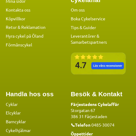
Mina sidor
Kontakta oss
Om oss
Köpvillkor
Boka Cykelservice
Retur & Reklamation
Tips & Guider
Hyra cykel på Öland
Leverantörer &
Samarbetspartners
Förmånscykel
Handla hos oss
Besök & Kontakt
Cyklar
Färjestadens Cykelaffär
Storgatan 67
Elcyklar
386 31 Färjestaden
Barncyklar
📞Telefon
0485-30074
Cykelhjälmar
Öppettider