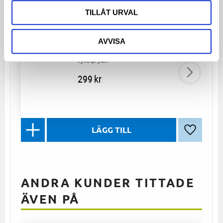
TILLÅT URVAL
Sadelväska Skeppshult
Stilfull sadelväska i konstläder från
AVVISA
Skeppshult med medföljande sadelskydd.
Praktisk och tidlös för lagring av
cykelprylar.
299
kr
Lägg till 
ANDRA KUNDER TITTADE
ÄVEN PÅ