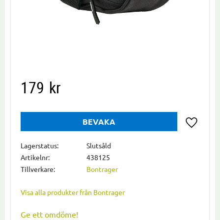
179
kr
BEVAKA
Lägg till i
Lagerstatus
Slutsåld
Artikelnr
438125
Tillverkare
Bontrager
Visa alla produkter från Bontrager
Ge ett omdöme!