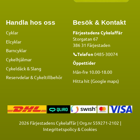
Handla hos oss
Besök & Kontakt
Cyklar
Färjestadens Cykelaffär
Storgatan 67
Elcyklar
386 31 Färjestaden
Barncyklar
📞Telefon
0485-30074
Cykelhjälmar
Öppettider
Cykeldäck & Slang
Mån-fre 10.00-18.00
Reservdelar
&
Cykeltillbehör
Hitta hit (Google maps)
2026
Färjestadens Cykelaffär | Org.nr 559271-2102 |
Integritetspolicy & Cookies