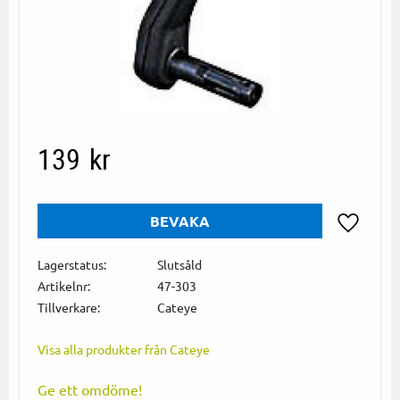
139
kr
BEVAKA
Lägg till i
Lagerstatus
Slutsåld
Artikelnr
47-303
Tillverkare
Cateye
Visa alla produkter från Cateye
Ge ett omdöme!