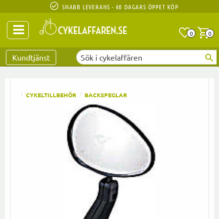
SNABB LEVERANS - 60 DAGARS ÖPPET KÖP
Anta
A
0
0
Favoriter
Kundtjänst
CYKELTILLBEHÖR
BACKSPEGLAR