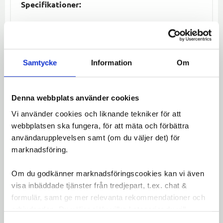
Specifikationer:
Montering:
Vänster sida av styret
Funktion:
Förbättrar sikt och säkerhet
genom att ge en tydlig vy över trafiken
bakom dig
Samtycke
Information
Om
Kompatibilitet:
Passar de flesta cyklar
Denna webbplats använder cookies
Omdömen
Vi använder cookies och liknande tekniker för att
webbplatsen ska fungera, för att mäta och förbättra
Du
användarupplevelsen samt (om du väljer det) för
LOGGA IN FÖR ATT GE
marknadsföring.
OMDÖME
Om du godkänner marknadsföringscookies kan vi även
visa inbäddade tjänster från tredjepart, t.ex. chat &
formulär, samt ge mer relevanta rekommendationer och
erbjudanden. Du väljer själv vilka kategorier du vill
godkänna och kan när som helst ändra ditt val.