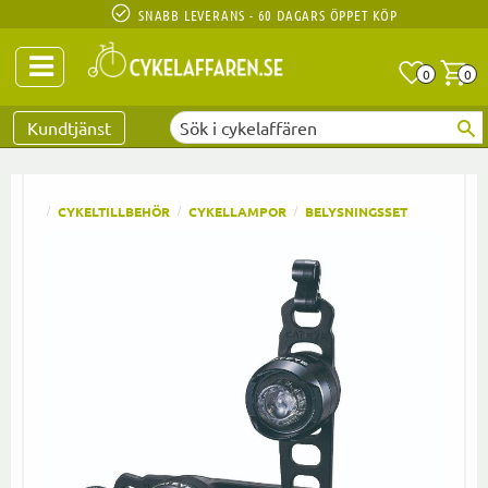
SNABB LEVERANS - 60 DAGARS ÖPPET KÖP
Anta
A
0
0
Favoriter
Kundtjänst
CYKELTILLBEHÖR
CYKELLAMPOR
BELYSNINGSSET