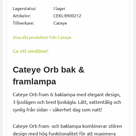
Lägg till i
Lagerstatus
I lager
Artikelnr
CEKL-8900212
Tillverkare
Cateye
Visa alla produkter från Cateye
Ge ett omdöme!
Cateye Orb bak &
framlampa
Cateye Orb fram & baklampa med elegant design,
3 ljuslägen och bred ljuskägla. Lätt, vattentålig och
synlig från sidan – säkerhet dag som natt!
Cateye Orb fram- och baklampa kombinerar stilren
design med hög funktionalitet för att maximera