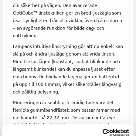
din säkerhet på vägen. Den avancerade
OptiCube™-linstekniken ger en bred ljuskägla som
ökar synligheten från alla vinklar, även från sidorna
– en avgörande funktion för både dag- och
nattcykling.
Lampans intuitiva linsstyrning gör att du enkelt kan
slå på och ändra ljusläge genom att vrida linsen.
Med tre ljuslägen (konstant, snabbt blinkande och
långsamt blinkande) kan du anpassa ljuset efter
dina behov. De blinkande lägena ger en batteritid
på upp till 100 timmar, vilket säkerställer långvarig
och pålitlig belysning.
Monteringen är snabb och smidig tack vare det
flexibla gummibandfästet, som passar ramar med
en diameter på 22-32 mm. Dessutom är Cateye
Orb både lätt (endast 26 gram per lampa) och
byggd i ett slitstarkt, vattentåligt chassi som klarar