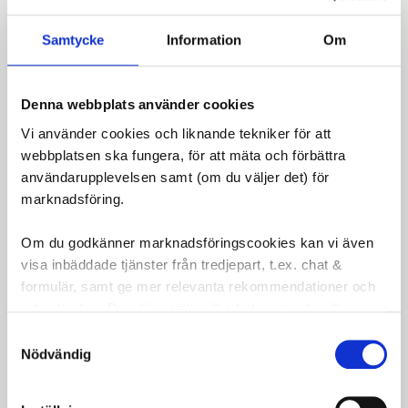
alla väderförhållanden.
Samtycke
Information
Om
Specifikationer:
Ljuslägen:
Konstant, snabbt blinkande,
långsamt blinkande
Denna webbplats använder cookies
Batteritid:
Upp till 100 timmar i blinkande
Vi använder cookies och liknande tekniker för att
lägen
webbplatsen ska fungera, för att mäta och förbättra
Synlighet:
Bred ljuskägla med sidosikt
användarupplevelsen samt (om du väljer det) för
Vikt:
26 g per lampa
marknadsföring.
Montering:
Gummiband, passar ramar 22-32
mm
Om du godkänner marknadsföringscookies kan vi även
Drivning:
2 x CR2032-batterier per lampa
visa inbäddade tjänster från tredjepart, t.ex. chat &
Material:
Hållbart och vattentåligt legerat
formulär, samt ge mer relevanta rekommendationer och
chassi
erbjudanden. Du väljer själv vilka kategorier du vill
Garanti:
2 år
godkänna och kan när som helst ändra ditt val.
Samtyckesval
Nödvändig
Cateye Orb är en kompakt, pålitlig och stilren
belysningslösning för cyklister som vill synas och