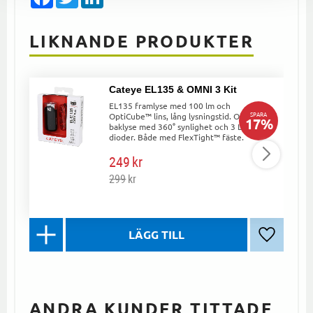
LIKNANDE PRODUKTER
Cateye EL135 & OMNI 3 Kit
EL135 framlyse med 100 lm och
SPARA
OptiCube™ lins, lång lysningstid. Omni3
17
%
baklyse med 360° synlighet och 3 LED-
dioder. Både med FlexTight™ fäste.
249
kr
299
kr
Lägg till 
ANDRA KUNDER TITTADE