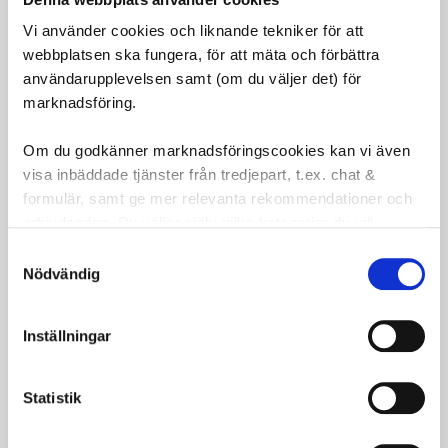
Förstoringsgrad:
+2.0 (även tillgänglig i
Vi använder cookies och liknande tekniker för att
+3.0)
webbplatsen ska fungera, för att mäta och förbättra
Användningsområde:
För detaljerat arbete
användarupplevelsen samt (om du väljer det) för
som flugbyte eller att reda ut "vindknutar"
marknadsföring.
Innehåll:
Skyddsfodral för säker förvaring
Om du godkänner marknadsföringscookies kan vi även
Guideline Clip-On Magnifier 2x ger dig den extra
visa inbäddade tjänster från tredjepart, t.ex. chat &
synhjälp du behöver för att enkelt hantera små
formulär, samt ge mer relevanta rekommendationer och
detaljer under fiske eller liknande aktiviteter.
erbjudanden. Du väljer själv vilka kategorier du vill
godkänna och kan när som helst ändra ditt val.
Omdömen
Samtyckesval
Nödvändig
Du
Inställningar
LOGGA IN FÖR ATT GE
OMDÖME
Statistik