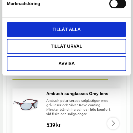
Marknadsföring
Bli den första att lämna ett omdöme.
TILLÅT ALLA
Dela med dig
TILLÅT URVAL
Facebook
Twitter
LinkedIn
AVVISA
LIKNANDE PRODUKTER
Ambush sunglasses Grey lens
Ambush polariserade solglasögon med
grå linser och Silver Revo coating.
Minskar bländning och ger hög komfort
vid fiske och soliga dagar.
539
kr