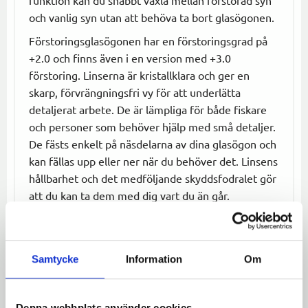
och vanlig syn utan att behöva ta bort glasögonen.
Förstoringsglasögonen har en förstoringsgrad på
+2.0 och finns även i en version med +3.0
förstoring. Linserna är kristallklara och ger en
skarp, förvrängningsfri vy för att underlätta
detaljerat arbete. De är lämpliga för både fiskare
och personer som behöver hjälp med små detaljer.
De fästs enkelt på näsdelarna av dina glasögon och
kan fällas upp eller ner när du behöver det. Linsens
hållbarhet och det medföljande skyddsfodralet gör
att du kan ta dem med dig vart du än går.
Specifikationer:
Typ:
Clip-on förstoringsglasögon
Samtycke
Information
Om
Material:
Hållbara linser, plastram
Funktion:
Flip-up funktion för enkel
övergång mellan syn och förstorad vy
Denna webbplats använder cookies