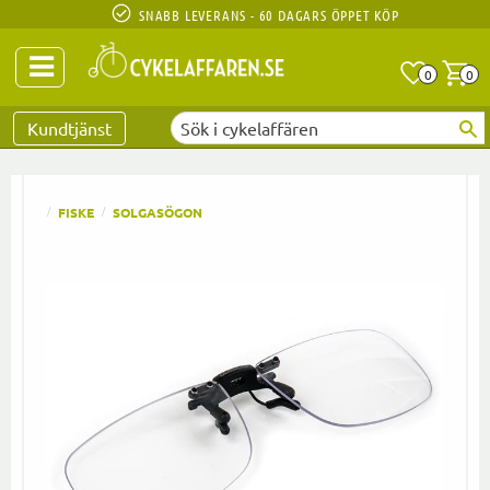
SNABB LEVERANS - 60 DAGARS ÖPPET KÖP
Anta
A
0
0
Favoriter
Kundtjänst
FISKE
SOLGASÖGON