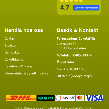
Handla hos oss
Besök & Kontakt
Cyklar
Färjestadens Cykelaffär
Storgatan 67
Elcyklar
386 31 Färjestaden
Barncyklar
📞Telefon
0485-30074
Cykelhjälmar
Öppettider
Cykeldäck & Slang
Mån-fre 10.00-18.00
Reservdelar
&
Cykeltillbehör
Hitta hit (Google maps)
2026
Färjestadens Cykelaffär | Org.nr 559271-2102 |