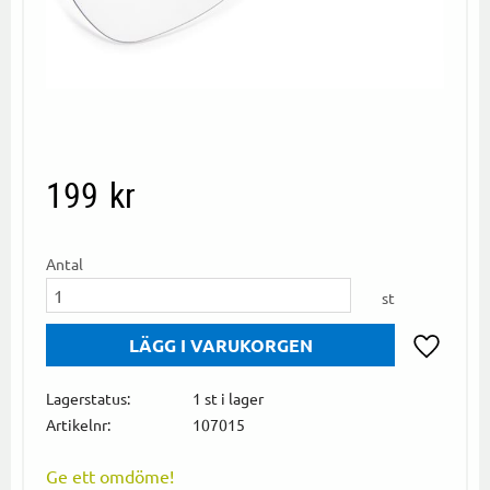
199
kr
Antal
st
Lägg till i
Lagerstatus
1 st i lager
Artikelnr
107015
Ge ett omdöme!