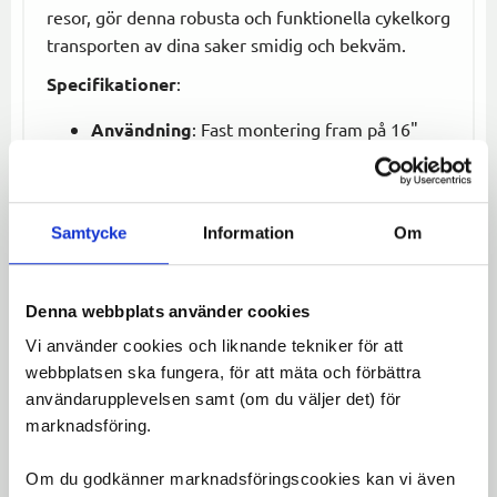
resor, gör denna robusta och funktionella cykelkorg
transporten av dina saker smidig och bekväm.
Specifikationer
:
Användning
: Fast montering fram på 16"
cyklar
Design
: Praktisk och stabil konstruktion för
små föremål
Samtycke
Information
Om
Montering
: Enkel att montera på cykelns
framställ
Uppgradera din 16" cykel med denna funktionella
Denna webbplats använder cookies
och hållbara cykelkorg för bekväm förvaring på
Vi använder cookies och liknande tekniker för att
vägen!
webbplatsen ska fungera, för att mäta och förbättra
användarupplevelsen samt (om du väljer det) för
Omdömen
marknadsföring.
Du
Om du godkänner marknadsföringscookies kan vi även