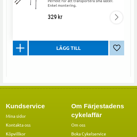
Perfekt för att transportera små laster.
Enkel montering.
329
kr
Lägg till 
Kundservice
Om Färjestadens
cykelaffär
Mina sidor
Kontakta oss
Om oss
Köpvillkor
Boka Cykelservice