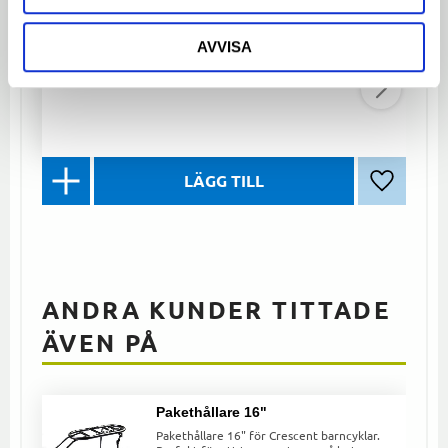
Barncykelkorg i plast med blå val-motiv
och enkel montering på styret.
AVVISA
139
kr
Lägg till 
ANDRA KUNDER TITTADE
ÄVEN PÅ
Pakethållare 16"
Pakethållare 16" för Crescent barncyklar.