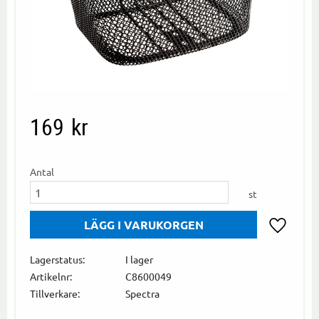
169
kr
Antal
st
Lägg till i
Lagerstatus
I lager
Artikelnr
C8600049
Tillverkare
Spectra