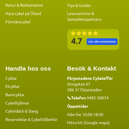
Retur & Reklamation
Tips & Guider
Hyra cykel på Öland
Leverantörer &
Samarbetspartners
Förmånscykel
Handla hos oss
Besök & Kontakt
Cyklar
Färjestadens Cykelaffär
Storgatan 67
Elcyklar
386 31 Färjestaden
Barncyklar
📞Telefon
0485-30074
Cykelhjälmar
Öppettider
Cykeldäck & Slang
Mån-fre 10.00-18.00
Reservdelar
&
Cykeltillbehör
Hitta hit (Google maps)