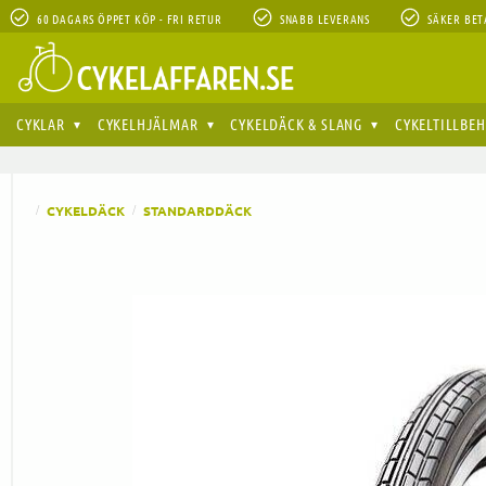
60 DAGARS ÖPPET KÖP - FRI RETUR
SNABB LEVERANS
SÄKER BET
CYKLAR
CYKELHJÄLMAR
CYKELDÄCK & SLANG
CYKELTILLBE
CYKELDÄCK
STANDARDDÄCK