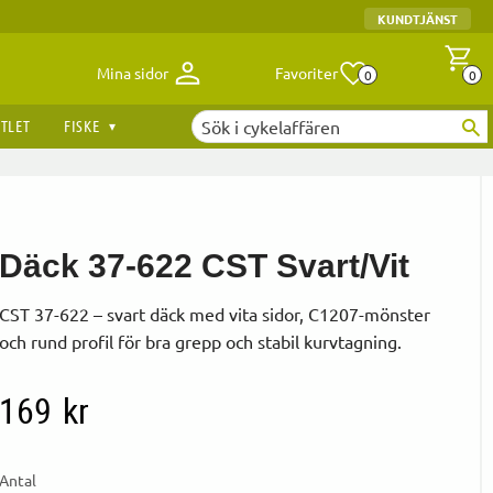
KUNDTJÄNST
Antal fav
A
Mina sidor
Favoriter
0
0
TLET
FISKE
Däck 37-622 CST Svart/Vit
CST 37-622 – svart däck med vita sidor, C1207-mönster
och rund profil för bra grepp och stabil kurvtagning.
169
kr
Antal