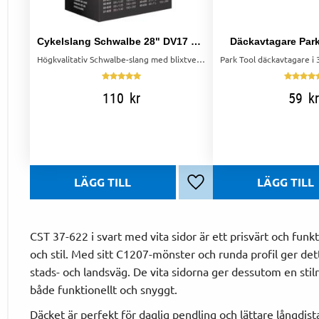
Cykelslang Schwalbe 28" DV17 – Blixtventil 28/47-622/635
Däckavtagare Park
Högkvalitativ Schwalbe-slang med blixtventil. Storlek: 28/47-622/635. Behåller luft längre än vanliga slangar.
110
kr
59
k
Lägg till i favoriter
CST 37-622 i svart med vita sidor är ett prisvärt och fun
och stil. Med sitt C1207-mönster och runda profil ger det
stads- och landsväg. De vita sidorna ger dessutom en stilr
både funktionellt och snyggt.
Däcket är perfekt för daglig pendling och lättare långdista