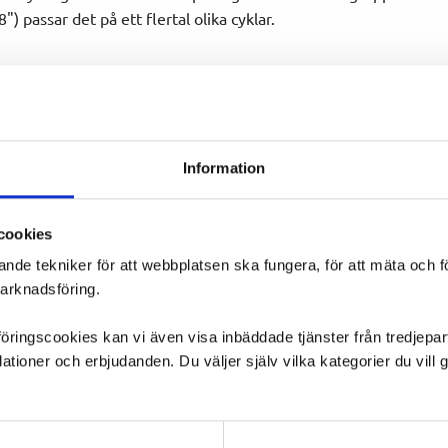
) passar det på ett flertal olika cyklar.
 stabilitet
ing
Information
stabilitet för en bekväm cykling.
cookies
ande tekniker för att webbplatsen ska fungera, för att mäta och 
marknadsföring.
ngscookies kan vi även visa inbäddade tjänster från tredjepart,
ioner och erbjudanden. Du väljer själv vilka kategorier du vil