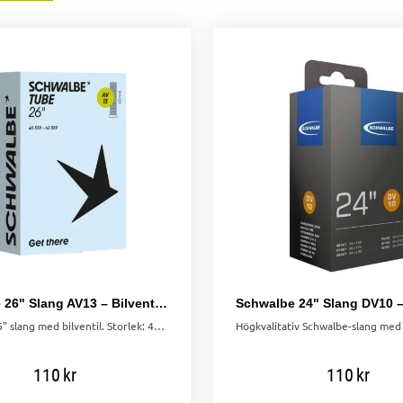
Schwalbe 26" Slang AV13 – Bilventil 40/62-559
Schwalbe 26" slang med bilventil. Storlek: 40/62-559. Håller luften längre för bättre prestanda och mindre underhåll.
110
kr
110
kr