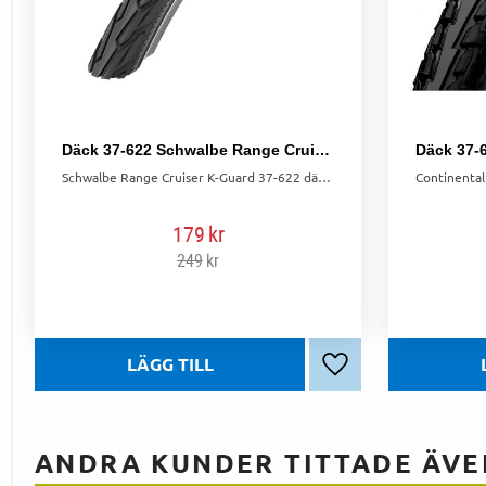
Däck 37-622 Schwalbe Range Cruiser K-Guard
Schwalbe Range Cruiser K-Guard 37-622 däck med bra grepp och punkteringsskydd – idealiskt för touring och alla väderförhållanden.
179
kr
249
kr
Lägg till i favoriter
ANDRA KUNDER TITTADE ÄVE