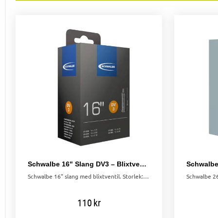
Schwalbe 16" Slang DV3 – Blixtventil 47/62-305
Schwalbe 16" slang med blixtventil. Storlek: 47/62-305. Högkvalitativ konstruktion som bibehåller lufttrycket längre än många andra slangar.
110
kr