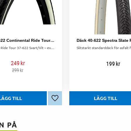
Däck 37-622 Continental Ride Tour Svart/vit
Continental Ride Tour 37-622 Svart/Vit – extra punkteringsskydd och bra väggrepp på asfalt och grus. Perfekt för elcyklar upp till 25 km/h.
249
kr
199
kr
299
kr
Lägg till i favoriter
N PÅ