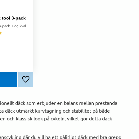
 tool 3-pack
Park Tool däckavtagare i 3-pack. Hög kvalitet, skonsamma mot fälgar och perfekta för smidig däckavtagning. Används av proffs i verkstäder.
r
Lägg till i favoriter
ktionellt däck som erbjuder en balans mellan prestanda
ta däck utmärkt kurvtagning och stabilitet på både
en och klassisk look på cykeln, vilket gör detta däck
nscykling där du vill ha ett pålitligt däck med bra grepp