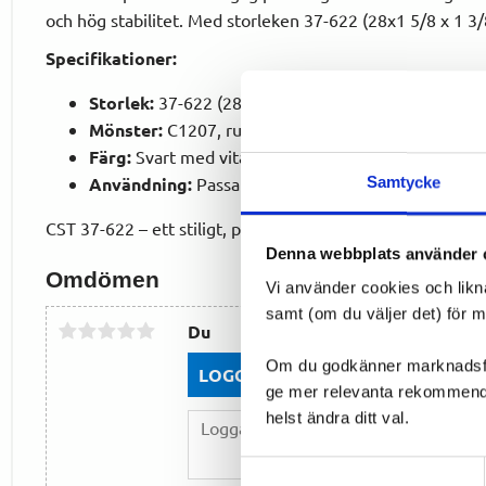
och hög stabilitet. Med storleken 37-622 (28x1 5/8 x 1 3/8"
Specifikationer:
Storlek:
37-622 (28x1 5/8 x 1 3/8")
Mönster:
C1207, rund profil för bra kurvtagning och
Färg:
Svart med vita sidor
Användning:
Passar för pendling och landsvägscykl
Samtycke
CST 37-622 – ett stiligt, prisvärt däck med bra grepp och 
Denna webbplats använder 
Omdömen
Vi använder cookies och likn
samt (om du väljer det) för 
Du
Om du godkänner marknadsföri
LOGGA IN FÖR ATT GE OMDÖME
ge mer relevanta rekommendat
helst ändra ditt val.
Samtyckesval