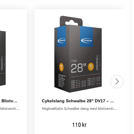
Schwalbe 24" Slang DV10 – Blixtventil 40/62-507
Cykelslang Schwalbe 28" DV17 – Blixtventil 28/47-622/635
Högkvalitativ Schwalbe-slang med blixtventil. Storlek: 40/62-507. Behåller luft längre än vanliga slangar.
Högkvalitativ Schwalbe-slang med blixtventil. Storlek: 28/47-622/635. Behåller luft längre än vanliga slangar.
110
kr