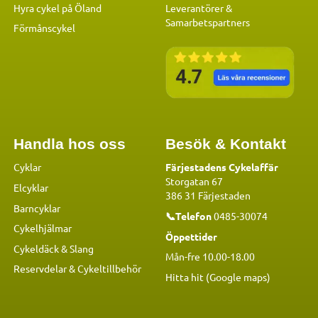
Hyra cykel på Öland
Leverantörer &
Samarbetspartners
Förmånscykel
Handla hos oss
Besök & Kontakt
Cyklar
Färjestadens Cykelaffär
Storgatan 67
Elcyklar
386 31 Färjestaden
Barncyklar
📞Telefon
0485-30074
Cykelhjälmar
Öppettider
Cykeldäck & Slang
Mån-fre 10.00-18.00
Reservdelar
&
Cykeltillbehör
Hitta hit (Google maps)