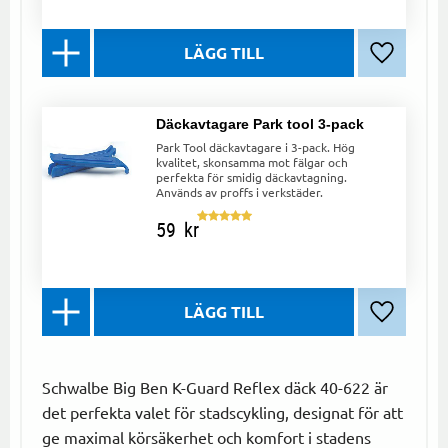
Lägg till 
Däckavtagare Park tool 3-pack
Park Tool däckavtagare i 3-pack. Hög
kvalitet, skonsamma mot fälgar och
perfekta för smidig däckavtagning.
Används av proffs i verkstäder.
59
kr
Lägg till 
Schwalbe Big Ben K-Guard Reflex däck 40-622 är
det perfekta valet för stadscykling, designat för att
ge maximal körsäkerhet och komfort i stadens