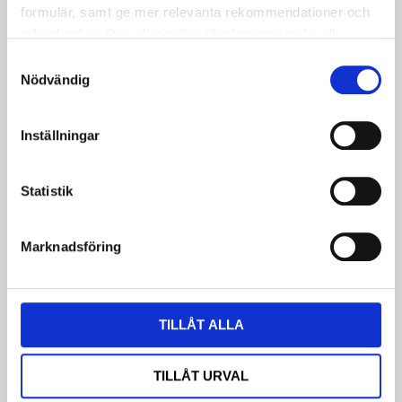
Specifikationer:
formulär, samt ge mer relevanta rekommendationer och
erbjudanden. Du väljer själv vilka kategorier du vill
Storlek:
40-622
godkänna och kan när som helst ändra ditt val.
Samtyckesval
Teknologi:
K-Guard punkteringsskydd
Nödvändig
Reflexdetaljer:
För ökad synlighet vid dåligt
ljus
Användning:
Stadscykling och pendling
Inställningar
Komfort:
Bra balans mellan prestanda och
komfort
Statistik
Schwalbe Big Ben K-Guard Reflex däck 40-622 –
den optimala lösningen för säkra och bekväma
Marknadsföring
cykelturer i staden.
Omdömen
TILLÅT ALLA
Du
TILLÅT URVAL
LOGGA IN FÖR ATT GE