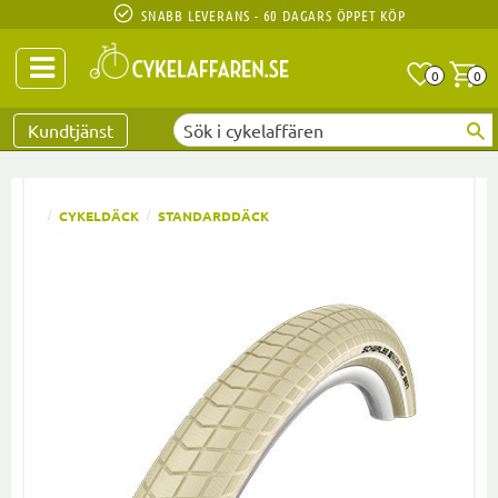
SNABB LEVERANS - 60 DAGARS ÖPPET KÖP
Anta
A
0
0
Favoriter
Kundtjänst
CYKELDÄCK
STANDARDDÄCK