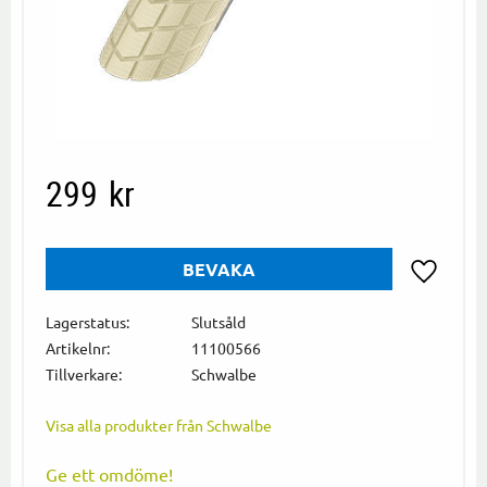
299
kr
BEVAKA
Lägg till i
Lagerstatus
Slutsåld
Artikelnr
11100566
Tillverkare
Schwalbe
Visa alla produkter från Schwalbe
Ge ett omdöme!