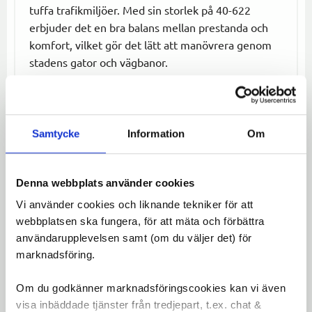
tuffa trafikmiljöer. Med sin storlek på 40-622
erbjuder det en bra balans mellan prestanda och
komfort, vilket gör det lätt att manövrera genom
stadens gator och vägbanor.
Däckets K-Guard-teknologi ger ett extra lager
skydd mot punktering, vilket är en viktig funktion
när du cyklar på vägar där skräp och vassa föremål
Samtycke
Information
Om
kan utgöra ett hot mot dina däck.
Reflexdetaljerna på däcket ökar din synlighet,
särskilt vid sämre ljusförhållanden eller på
Denna webbplats använder cookies
kvällarna. Detta gör varje tur säkrare och gör att du
Vi använder cookies och liknande tekniker för att
syns bättre för andra trafikanter.
webbplatsen ska fungera, för att mäta och förbättra
Oavsett om du pendlar, cyklar till jobbet eller bara
användarupplevelsen samt (om du väljer det) för
marknadsföring.
njuter av en tur genom staden, kommer Schwalbe
Big Ben däck att ge en pålitlig och bekväm
Om du godkänner marknadsföringscookies kan vi även
körupplevelse.
visa inbäddade tjänster från tredjepart, t.ex. chat &