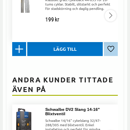
tums cyklar. Stabilt, slitstarkt och perfekt
för stadskörning och daglig pendling.
199
kr
Lägg till 
ANDRA KUNDER TITTADE
ÄVEN PÅ
Schwalbe DV2 Slang 14-16"
Blixtventil
Schwalbe 14/16" cykelslang 32/47-
288/305 med blixtventil. Enkel
installation och perfekt för mindre