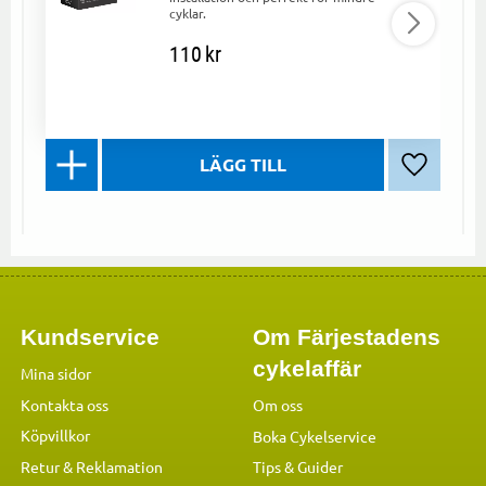
cyklar.
110
kr
Lägg till 
Kundservice
Om Färjestadens
cykelaffär
Mina sidor
Kontakta oss
Om oss
Köpvillkor
Boka Cykelservice
Retur & Reklamation
Tips & Guider