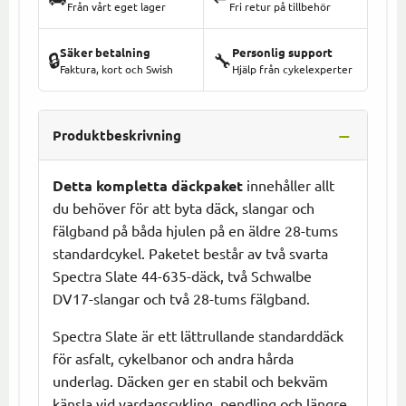
Från vårt eget lager
Fri retur på tillbehör
Säker betalning
Personlig support
🔒
🔧
Faktura, kort och Swish
Hjälp från cykelexperter
Produktbeskrivning
Detta kompletta däckpaket
innehåller allt
du behöver för att byta däck, slangar och
fälgband på båda hjulen på en äldre 28-tums
standardcykel. Paketet består av två svarta
Spectra Slate 44-635-däck, två Schwalbe
DV17-slangar och två 28-tums fälgband.
Spectra Slate är ett lättrullande standarddäck
för asfalt, cykelbanor och andra hårda
underlag. Däcken ger en stabil och bekväm
känsla vid vardagscykling, pendling och längre