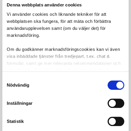
2 × Spectra Slate
Denna webbplats använder cookies
Däckstorlek
Vi använder cookies och liknande tekniker för att
webbplatsen ska fungera, för att mäta och förbättra
44-635 (28 × 1 5/8 × 1 1/2)
användarupplevelsen samt (om du väljer det) för
Däckfärg
marknadsföring.
Svart
Om du godkänner marknadsföringscookies kan vi även
Slangar
visa inbäddade tjänster från tredjepart, t.ex. chat &
formulär, samt ge mer relevanta rekommendationer och
2 × Schwalbe DV17
erbjudanden. Du väljer själv vilka kategorier du vill
godkänna och kan när som helst ändra ditt val.
Ventiltyp
Samtyckesval
Nödvändig
Dunlop-/blixtventil
Fälgband
Inställningar
2 × 28-tums fälgband
Användningsområde
Statistik
Asfalt, cykelbanor, pendling och