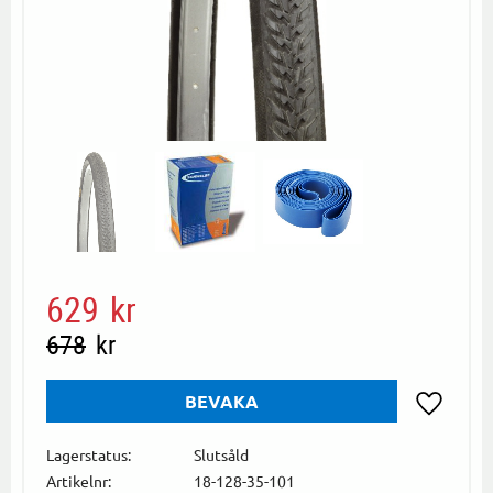
Nedsatt pris:
629
kr
Ordinarie pris:
678
kr
BEVAKA
Lägg till i
Lagerstatus
Slutsåld
Artikelnr
18-128-35-101