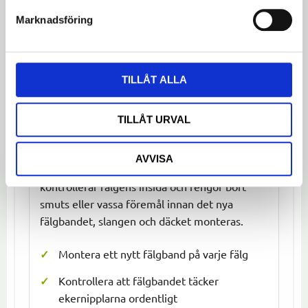
vardagscykling
Marknadsföring
Passar
Äldre 28-tums standardcyklar med ETRTO 44-
635
TILLÅT ALLA
TILLÅT URVAL
Montering och byte
AVVISA
Vid däckbyte rekommenderar vi att du
kontrollerar fälgens insida och rengör bort
smuts eller vassa föremål innan det nya
fälgbandet, slangen och däcket monteras.
Montera ett nytt fälgband på varje fälg
Kontrollera att fälgbandet täcker
ekernipplarna ordentligt