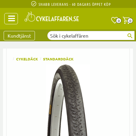
SNABB LEVERANS - 60 DAGARS ÖPPET KÖP
Anta
A
0
0
Favoriter
Kundtjänst
CYKELDÄCK
STANDARDDÄCK