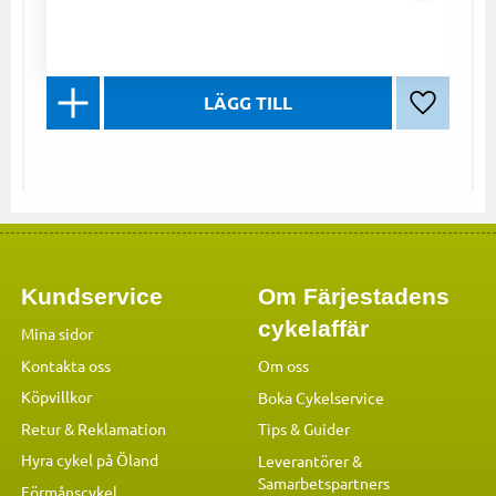
Lägg till 
Kundservice
Om Färjestadens
cykelaffär
Mina sidor
Kontakta oss
Om oss
Köpvillkor
Boka Cykelservice
Retur & Reklamation
Tips & Guider
Hyra cykel på Öland
Leverantörer &
Samarbetspartners
Förmånscykel