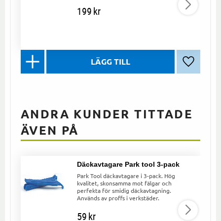
199
kr
Lägg till 
ANDRA KUNDER TITTADE
ÄVEN PÅ
Däckavtagare Park tool 3-pack
Park Tool däckavtagare i 3-pack. Hög
kvalitet, skonsamma mot fälgar och
perfekta för smidig däckavtagning.
Används av proffs i verkstäder.
59
kr