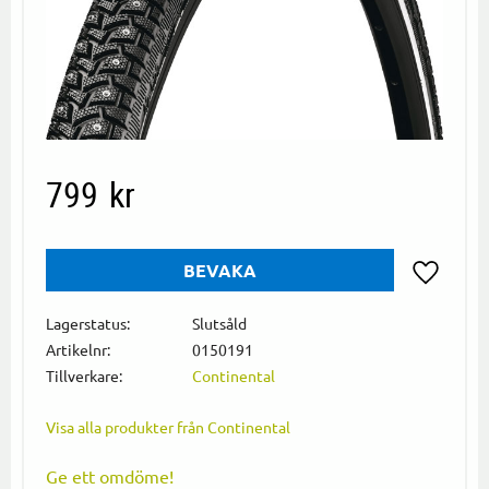
799
kr
BEVAKA
Lägg till i
Lagerstatus
Slutsåld
Artikelnr
0150191
Tillverkare
Continental
Visa alla produkter från Continental
Ge ett omdöme!