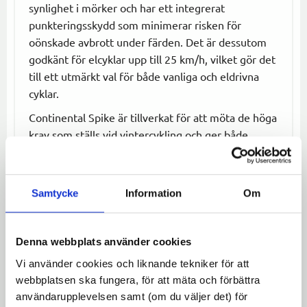
synlighet i mörker och har ett integrerat
punkteringsskydd som minimerar risken för
oönskade avbrott under färden. Det är dessutom
godkänt för elcyklar upp till 25 km/h, vilket gör det
till ett utmärkt val för både vanliga och eldrivna
cyklar.
Continental Spike är tillverkat för att möta de höga
krav som ställs vid vintercykling och ger både
trygghet och hållbarhet.
Specifikationer:
Samtycke
Information
Om
Storlek:
42-622
Antal dubbar:
240
Godkänt för elcyklar:
Ja, upp till 25 km/h
Denna webbplats använder cookies
Reflex:
Ja, på däcksidan
Vi använder cookies och liknande tekniker för att
Punkteringsskydd:
Ja
webbplatsen ska fungera, för att mäta och förbättra
Användning:
Packad snö och isiga vägar
användarupplevelsen samt (om du väljer det) för
Dubbar:
Designade för maximalt grepp