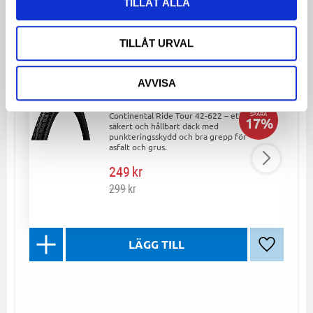
TILLÅT ALLA
LIKNANDE PRODUKTER
TILLÅT URVAL
AVVISA
Däck 42-622 Continental Ride
Tour Svart
SPARA
Continental Ride Tour 42-622 – ett
17
%
säkert och hållbart däck med
punkteringsskydd och bra grepp för
asfalt och grus.
249
kr
299
kr
Lägg till 