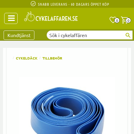
SNABB LEVERANS - 60 DAGARS ÖPPET KÖP
Anta
A
0
0
Favoriter
Kundtjänst
CYKELDÄCK
TILLBEHÖR