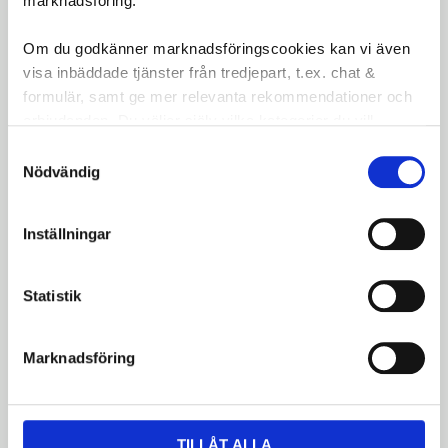
marknadsföring.
Omdömen
Om du godkänner marknadsföringscookies kan vi även
visa inbäddade tjänster från tredjepart, t.ex. chat &
Du
formulär, samt ge mer relevanta rekommendationer och
LOGGA IN FÖR ATT GE
erbjudanden. Du väljer själv vilka kategorier du vill
OMDÖME
godkänna och kan när som helst ändra ditt val.
Samtyckesval
Nödvändig
Inställningar
Bli den första att lämna ett omdöme.
Statistik
Marknadsföring
Dela med dig
Facebook
Twitter
LinkedIn
TILLÅT ALLA