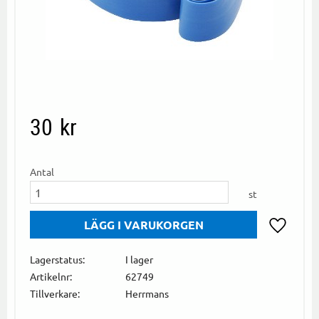
30
kr
Antal
st
Lägg till i
Lagerstatus
I lager
Artikelnr
62749
Tillverkare
Herrmans