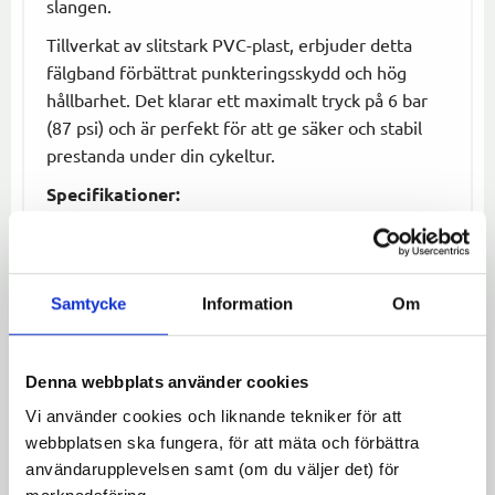
slangen.
Tillverkat av slitstark PVC-plast, erbjuder detta
fälgband förbättrat punkteringsskydd och hög
hållbarhet. Det klarar ett maximalt tryck på 6 bar
(87 psi) och är perfekt för att ge säker och stabil
prestanda under din cykeltur.
Specifikationer:
Märke:
Herrmans HPM.
Typ:
Fälgband.
Storlek:
20" / 406 mm.
Samtycke
Information
Om
Bredd:
14 mm.
Material:
PVC-plast, slitstarkt och hållbart.
Maxtryck:
6 bar / 87 psi.
Denna webbplats använder cookies
Vi använder cookies och liknande tekniker för att
Herrmans HPM fälgband är ett utmärkt val för dig
webbplatsen ska fungera, för att mäta och förbättra
som vill ha en pålitlig och hållbar lösning för att
användarupplevelsen samt (om du väljer det) för
skydda dina hjul mot punkteringar.