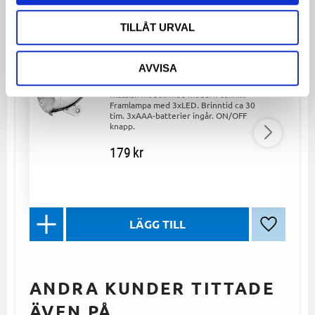
LIKNANDE PRODUKTER
TILLÅT URVAL
AVVISA
Framlampa UN-4900 Retro
Chrome
Klassisk modell med modern teknik.
Framlampa med 3xLED. Brinntid ca 30
tim. 3xAAA-batterier ingår. ON/OFF
knapp.
179
kr
Lägg till 
ANDRA KUNDER TITTADE
ÄVEN PÅ