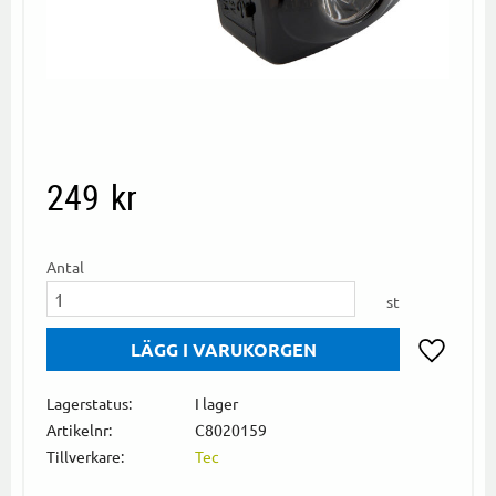
249
kr
Antal
st
Lägg till i
Lagerstatus
I lager
Artikelnr
C8020159
Tillverkare
Tec