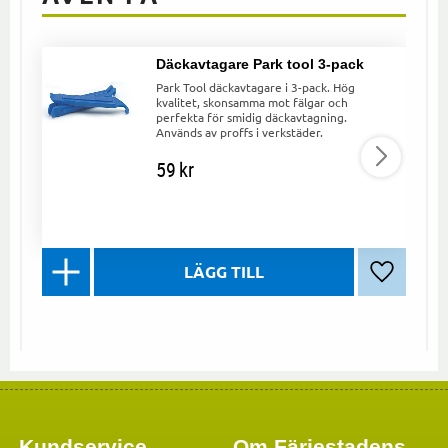
Däckavtagare Park tool 3-pack
Park Tool däckavtagare i 3-pack. Hög
kvalitet, skonsamma mot fälgar och
perfekta för smidig däckavtagning.
Används av proffs i verkstäder.
59
kr
Lägg till 
Kundservice
Om Färjestadens