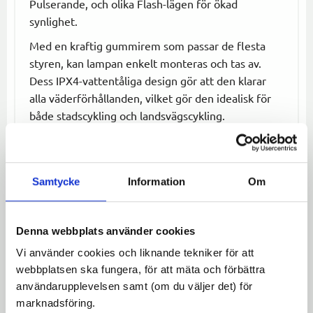
Pulserande, och olika Flash-lägen för ökad
synlighet.
Med en kraftig gummirem som passar de flesta
styren, kan lampan enkelt monteras och tas av.
Dess IPX4-vattentåliga design gör att den klarar
alla väderförhållanden, vilket gör den idealisk för
både stadscykling och landsvägscykling.
Specifikationer:
Ljusstyrka:
100 lm
Samtycke
Information
Om
Ljuslägen:
Eco (6 tim), Hög (2 tim),
Pulserande (3 tim), Eco Flash (12,5 tim), Med
Flash (3,5 tim), Hög Flash (2,3 tim)
Denna webbplats använder cookies
Vattentålig:
IPX4
Vi använder cookies och liknande tekniker för att
Montering:
Gummirem som passar de flesta
webbplatsen ska fungera, för att mäta och förbättra
styren
användarupplevelsen samt (om du väljer det) för
Batteri:
Laddningsbar
marknadsföring.