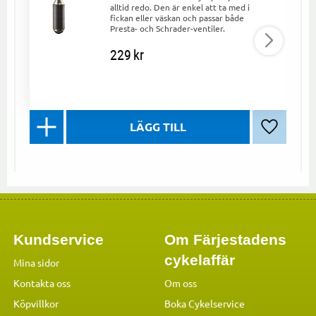
alltid redo. Den är enkel att ta med i
fickan eller väskan och passar både
Presta- och Schrader-ventiler.
229
kr
Lägg till 
Kundservice
Om Färjestadens
cykelaffär
Mina sidor
Kontakta oss
Om oss
Köpvillkor
Boka Cykelservice