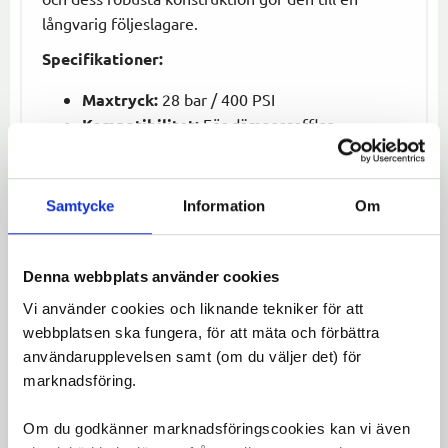
långvarig följeslagare.
Specifikationer:
Maxtryck:
28 bar / 400 PSI
Kompatibilitet:
För dämpargafflar
Användning:
Justera lufttrycket i
dämpningssystem
Funktion:
Enkel att använda, hög precision
Samtycke
Information
Om
och hållbar design
Gaffelpump Pro är det ultimata verktyget för
Denna webbplats använder cookies
cyklister som vill optimera sitt dämpningssystem
Vi använder cookies och liknande tekniker för att
för bästa möjliga cykelupplevelse.
webbplatsen ska fungera, för att mäta och förbättra
användarupplevelsen samt (om du väljer det) för
Omdömen
marknadsföring.
Du
Om du godkänner marknadsföringscookies kan vi även