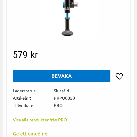
579
kr
BEVAKA
Lägg till i
Lagerstatus
Slutsåld
Artikelnr
PRPU0050
Tillverkare
PRO
Visa alla produkter från PRO
Ge ett omdöme!