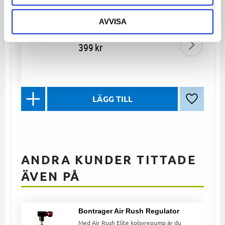
Noggrann dämparpump med lättavläst
mätare, gängad anslutning och pysventil
för snabb, säker inställning av
AVVISA
dämpartrycket.
399
kr
Lägg till 
ANDRA KUNDER TITTADE
ÄVEN PÅ
Bontrager Air Rush Regulator
Med Air Rush Elite kolsyrepump är du