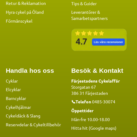
Retur & Reklamation
Tips & Guider
Hyra cykel på Öland
Leverantörer &
Samarbetspartners
Förmånscykel
Handla hos oss
Besök & Kontakt
Cyklar
Färjestadens Cykelaffär
Storgatan 67
Elcyklar
386 31 Färjestaden
Barncyklar
📞Telefon
0485-30074
Cykelhjälmar
Öppettider
Cykeldäck & Slang
Mån-fre 10.00-18.00
Reservdelar
&
Cykeltillbehör
Hitta hit (Google maps)