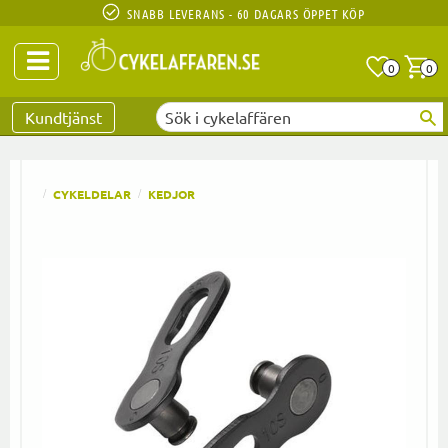
SNABB LEVERANS - 60 DAGARS ÖPPET KÖP
Anta
A
0
0
Favoriter
Kundtjänst
CYKELDELAR
KEDJOR