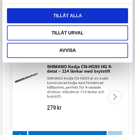
Dela med dig
TILLÅT ALLA
Facebook
Twitter
LinkedIn
TILLÅT URVAL
LIKNANDE PRODUKTER
AVVISA
SHIMANO Kedja CN-HG93 HG 9-
delat – 114 länkar med brytstift
SHIMANO Kedja CN-HG93 är en exakt
konstruerad kedja med förbättrad
hållbarhet, perfekt för 9-växlade
drivlinor. Inkluderar 114 länkar och
brytstift.
279
kr