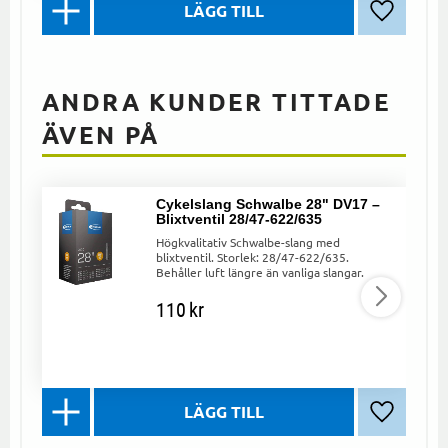
Lägg till 
ANDRA KUNDER TITTADE
ÄVEN PÅ
Cykelslang Schwalbe 28" DV17 –
Blixtventil 28/47-622/635
Högkvalitativ Schwalbe-slang med
blixtventil. Storlek: 28/47-622/635.
Behåller luft längre än vanliga slangar.
110
kr
Lägg till 