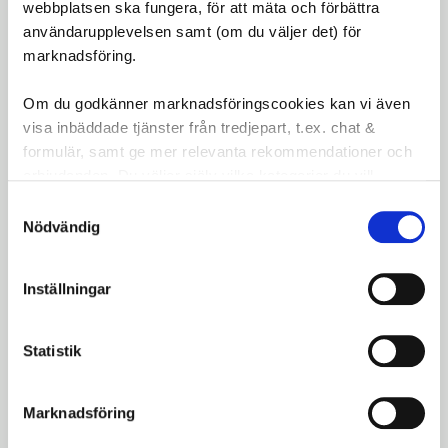
webbplatsen ska fungera, för att mäta och förbättra
användarupplevelsen samt (om du väljer det) för
SRAM PowerLock 10 Speed ger enkel installation
marknadsföring.
och pålitlig kedjelåsning, vilket gör det till en viktig
komponent för alla som använder 10-växlade
Om du godkänner marknadsföringscookies kan vi även
SRAM-kedjor.
visa inbäddade tjänster från tredjepart, t.ex. chat &
formulär, samt ge mer relevanta rekommendationer och
Omdömen
erbjudanden. Du väljer själv vilka kategorier du vill
godkänna och kan när som helst ändra ditt val.
Du
Samtyckesval
Nödvändig
LOGGA IN FÖR ATT GE
OMDÖME
Inställningar
Statistik
Marknadsföring
Bli den första att lämna ett omdöme.