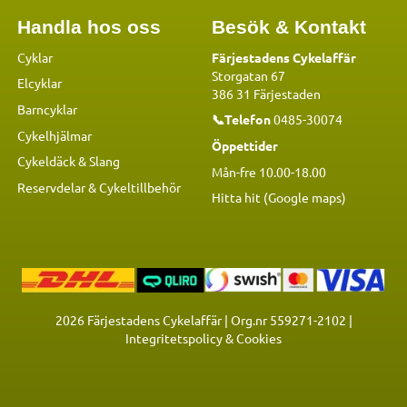
Handla hos oss
Besök & Kontakt
Cyklar
Färjestadens Cykelaffär
Storgatan 67
Elcyklar
386 31 Färjestaden
Barncyklar
📞Telefon
0485-30074
Cykelhjälmar
Öppettider
Cykeldäck & Slang
Mån-fre 10.00-18.00
Reservdelar
&
Cykeltillbehör
Hitta hit (Google maps)
2026
Färjestadens Cykelaffär | Org.nr 559271-2102 |
Integritetspolicy & Cookies