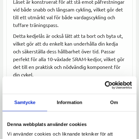
Låset är konstruerat för att stå emot påfrestningar
vid både snabb och långsam cykling, vilket gör det
till ett utmärkt val för både vardagscykling och
tuffare träningspass.
Detta kedjelås är också lätt att ta bort och byta ut,
vilket gör att du enkelt kan underhålla din kedja
och säkerställa dess hållbarhet över tid. Passar
perfekt för alla 10-växlade SRAM-kedjor, vilket gör
det till en praktisk och nödvändig komponent för
din cykel.
Specifikationer:
Typ:
Kedjelås
Samtycke
Information
Om
Kompatibilitet:
SRAM 10-växlade kedjor
Funktion:
Enkel installation, säker och
hållbar låsning
Denna webbplats använder cookies
Användningsområde:
För att säkert låsa
Vi använder cookies och liknande tekniker för att
kedjan på 10-växlade cyklar