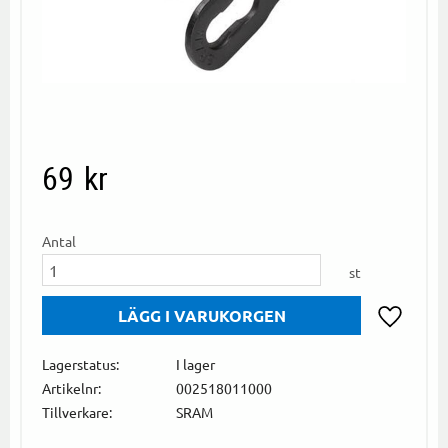
69
kr
Antal
st
Lägg till i
Lagerstatus
I lager
Artikelnr
002518011000
Tillverkare
SRAM