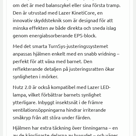
om det är med balanscykel eller sina första tramp.
Den är utrustad med Lazer KinetiCore, en
innovativ skyddsteknik som är designad för att
minska effekten av både direkta och sneda islag
genom energiabsorberande EPS-block.
Med det smarta TurnSys-justeringssystemet
anpassas hjälmen enkelt med en snabb vridning –
perfekt för att växa med barnet. Den
reflekterande detaljen på justeringsratten ökar
synligheten i mörker.
Nutz 2.0 är också kompatibel med Lazer LED-
lampa, vilket förbättrar barnets synlighet
ytterligare. Inbyggt insektsnät i de främre
ventilationsöppningarna hindrar irriterande
småkryp från att störa under färden.
Hjälmen har extra täckning över tinningarna – en
av de känsligaste delarna av huvudet – och väger