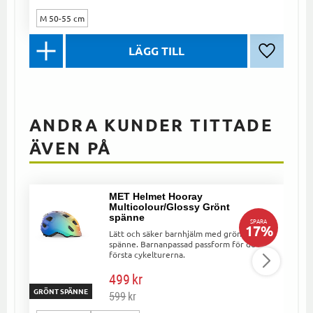
M 50-55 cm
Lägg till 
ANDRA KUNDER TITTADE
ÄVEN PÅ
MET Helmet Hooray
Multicolour/Glossy Grönt
spänne
SPARA
17
%
Lätt och säker barnhjälm med grönt
spänne. Barnanpassad passform för de
första cykelturerna.
499
kr
G
GRÖNT SPÄNNE
599
kr