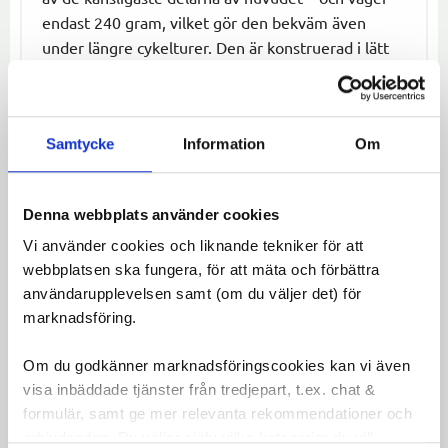
endast 240 gram, vilket gör den bekväm även
under längre cykelturer. Den är konstruerad i lätt
men tålig In-Mold-teknik och erbjuder 16
ventilationshål för optimal svalka året runt.
Hjälmen är både funktionell och snygg – en perfekt
Samtycke
Information
Om
följeslagare när barnet upptäcker friheten på två
hjul.
Denna webbplats använder cookies
Specifikationer:
Vi använder cookies och liknande tekniker för att
Modell:
Lazer Nutz KinetiCore 2.0
webbplatsen ska fungera, för att mäta och förbättra
Skyddsteknik:
KinetiCore – förbättrat skydd
användarupplevelsen samt (om du väljer det) för
mot sneda och direkta islag
marknadsföring.
Passformssystem:
TurnSys – enkel justering
med ratt
Om du godkänner marknadsföringscookies kan vi även
Storlek:
One Size (50–56 cm)
visa inbäddade tjänster från tredjepart, t.ex. chat &
Vikt:
Endast 240 g
formulär, samt ge mer relevanta rekommendationer och
Konstruktion:
In-Mold
erbjudanden. Du väljer själv vilka kategorier du vill