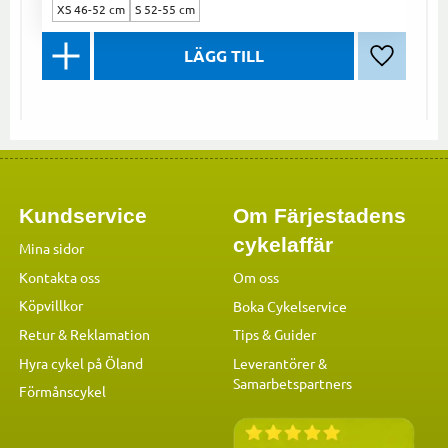
XS 46-52 cm
S 52-55 cm
Lägg till 
Kundservice
Om Färjestadens
cykelaffär
Mina sidor
Kontakta oss
Om oss
Köpvillkor
Boka Cykelservice
Retur & Reklamation
Tips & Guider
Hyra cykel på Öland
Leverantörer &
Samarbetspartners
Förmånscykel