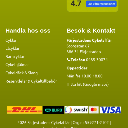
Handla hos oss
Besök & Kontakt
Cyklar
Färjestadens Cykelaffär
Storgatan 67
Elcyklar
386 31 Färjestaden
Barncyklar
📞Telefon
0485-30074
Cykelhjälmar
Öppettider
Cykeldäck & Slang
Mån-fre 10.00-18.00
Reservdelar
&
Cykeltillbehör
Hitta hit (Google maps)
2026
Färjestadens Cykelaffär | Org.nr 559271-2102 |