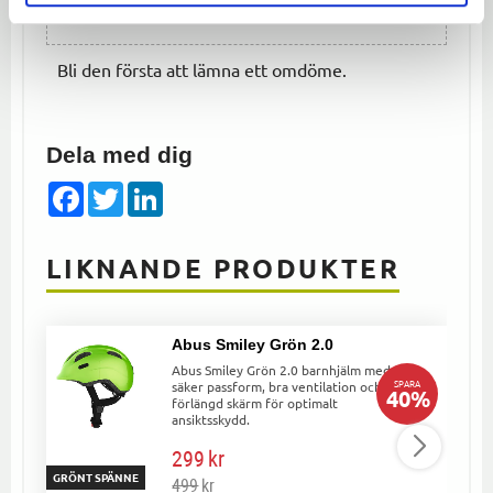
Bli den första att lämna ett omdöme.
Dela med dig
Facebook
Twitter
LinkedIn
LIKNANDE PRODUKTER
Abus Smiley Grön 2.0
Abus Smiley Grön 2.0 barnhjälm med
SPARA
säker passform, bra ventilation och
40
%
förlängd skärm för optimalt
ansiktsskydd.
299
kr
GRÖNT SPÄNNE
499
kr