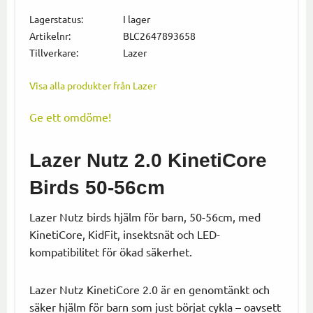
Lägg till i
Lagerstatus
I lager
Artikelnr
BLC2647893658
Tillverkare
Lazer
Visa alla produkter från Lazer
Ge ett omdöme!
Lazer Nutz 2.0 KinetiCore
Birds 50-56cm
Lazer Nutz birds hjälm för barn, 50-56cm, med
KinetiCore, KidFit, insektsnät och LED-
kompatibilitet för ökad säkerhet.
Lazer Nutz KinetiCore 2.0 är en genomtänkt och
säker hjälm för barn som just börjat cykla – oavsett