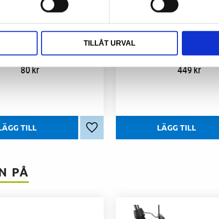
Skärmstagsfästen till SKS stag 2-pack
Skärmset heltäckande 28
TILLÅT URVAL
S skärmstagsfäste. 2-pack
80
kr
449
kr
Lägg till i favoriter
N PÅ