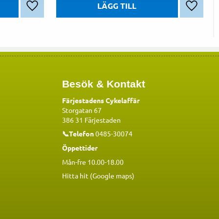
Lägg till i favoriter
Lägg till
Besök & Kontakt
Färjestadens Cykelaffär
Storgatan 67
386 31 Färjestaden
📞Telefon
0485-30074
Öppettider
Mån-fre 10.00-18.00
Hitta hit (Google maps)