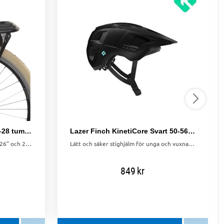
Pakethållare fram Svart, 26–28 tum, 30x31 cm, max 10 kg
Lazer Finch KinetiCore Svart 50-56 cm
Pakethållare fram i aluminium för 26" och 28" cyklar. Snygg och stabil design, max last 10 kg.
Lätt och säker stighjälm för unga och vuxna. Med integrerat visir, justerbart TurnSys-system och glasögonvänlig design.
849
kr