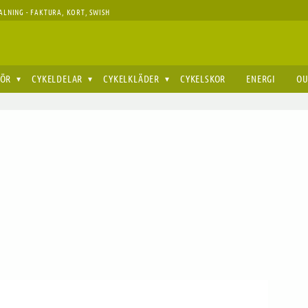
ALNING - FAKTURA, KORT, SWISH
HÖR
CYKELDELAR
CYKELKLÄDER
CYKELSKOR
ENERGI
OU