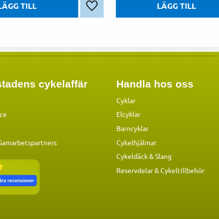
Lägg till i favoriter
tadens cykelaffär
Handla hos oss
Cyklar
ice
Elcyklar
Barncyklar
 Samarbetspartners
Cykelhjälmar
Cykeldäck & Slang
Reservdelar
&
Cykeltillbehör