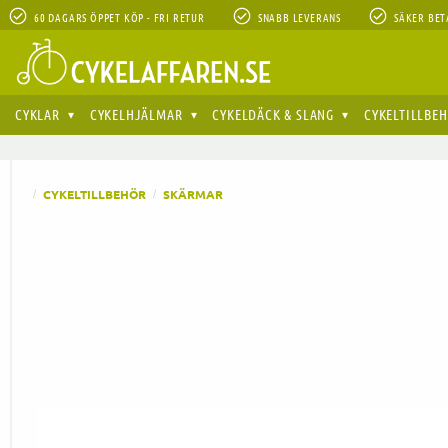
60 DAGARS ÖPPET KÖP - FRI RETUR
SNABB LEVERANS
SÄKER BET
CYKLAR
CYKELHJÄLMAR
CYKELDÄCK & SLANG
CYKELTILLBE
CYKELTILLBEHÖR
SKÄRMAR