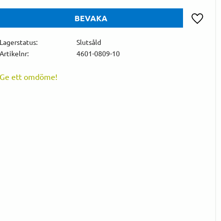
BEVAKA
Lägg till 
Lagerstatus
Slutsåld
Artikelnr
4601-0809-10
Ge ett omdöme!