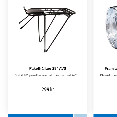
Pakethållare 28" AVS
Framla
Stabil 28" pakethållare i aluminium med AVS-system. Maxlast 25 kg, vikt 595 g. Även kompatibel med Basil Multi-System väskor och korgar.
299
kr