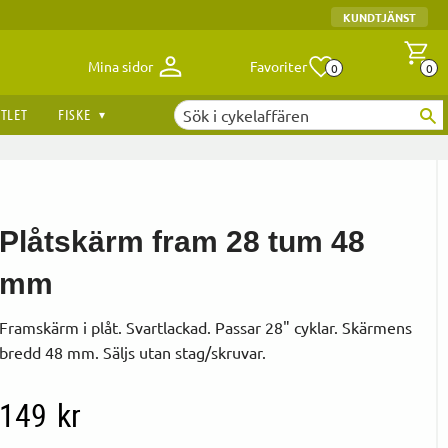
KUNDTJÄNST
Antal fav
A
Mina sidor
Favoriter
0
0
TLET
FISKE
Plåtskärm fram 28 tum 48
mm
Framskärm i plåt. Svartlackad. Passar 28" cyklar. Skärmens
bredd 48 mm. Säljs utan stag/skruvar.
149
kr