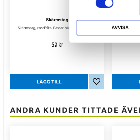
Skärmstag
AVVISA
Skärmstag, rostfritt. Passar bäst till 48-58 mm breda skärmar.
SK
59
kr
Lägg till i favoriter
ANDRA KUNDER TITTADE ÄVE