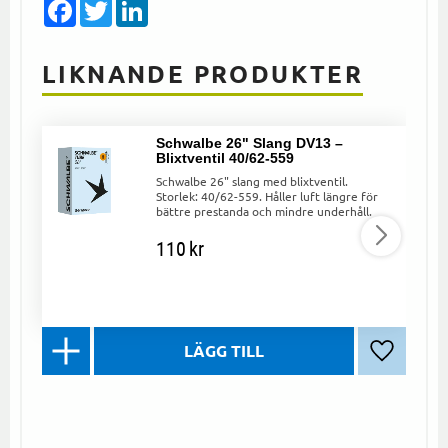
Facebook
Twitter
LinkedIn
LIKNANDE PRODUKTER
Schwalbe 26" Slang DV13 –
Blixtventil 40/62-559
Schwalbe 26" slang med blixtventil.
Storlek: 40/62-559. Håller luft längre för
bättre prestanda och mindre underhåll.
110
kr
Lägg till 