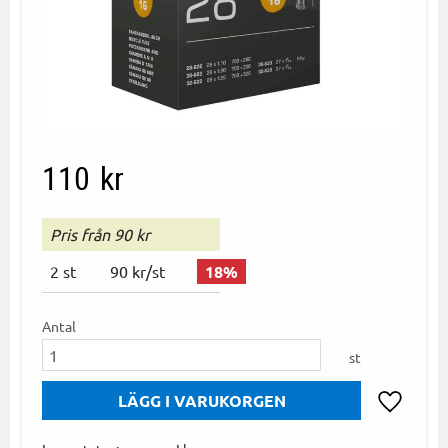
110
kr
Pris från 90 kr
2
st
90 kr
/
st
18
%
Antal
st
Lägg till i