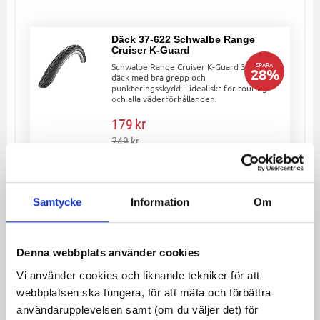
Däck 37-622 Schwalbe Range
Cruiser K-Guard
SPARA
Schwalbe Range Cruiser K-Guard 37-622
28
%
däck med bra grepp och
punkteringsskydd – idealiskt för touring
och alla väderförhållanden.
179
kr
249
kr
Samtycke
Information
Om
Lägg till 
Schwalbe 42-622 Road cruiser
Denna webbplats använder cookies
Creme
Vi använder cookies och liknande tekniker för att
Slitstarkt Schwalbe Road Cruiser 42-622 i
cremefärg med punkteringsskydd och
webbplatsen ska fungera, för att mäta och förbättra
reflexrand för extra säkerhet. Perfekt
för stad och pendling.
användarupplevelsen samt (om du väljer det) för