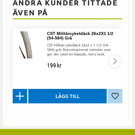
ANDRA KUNDER TITTADE
ÄVEN PÅ
CST Militärcykeldäck 26x2X1 1/2
(54-584) Grå
CST Militärcykeldäck 26x2 x 1 1/2 (54-
584) grå. Retroinspirerat mönster som
ger din cykel en klassisk, retro look.
199
kr
Lägg till 