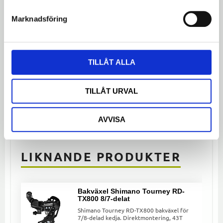
Marknadsföring
TILLÅT ALLA
Bli den första att lämna ett omdöme.
TILLÅT URVAL
Dela med dig
AVVISA
Facebook
Twitter
LinkedIn
LIKNANDE PRODUKTER
Bakväxel Shimano Tourney RD-
TX800 8/7-delat
Shimano Tourney RD-TX800 bakväxel för
7/8-delad kedja. Direktmontering, 43T