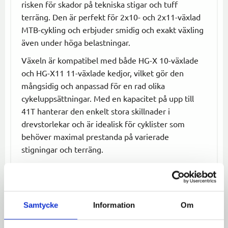
risken för skador på tekniska stigar och tuff
terräng. Den är perfekt för 2x10- och 2x11-växlad
MTB-cykling och erbjuder smidig och exakt växling
även under höga belastningar.
Växeln är kompatibel med både HG-X 10-växlade
och HG-X11 11-växlade kedjor, vilket gör den
mångsidig och anpassad för en rad olika
cykeluppsättningar. Med en kapacitet på upp till
41T hanterar den enkelt stora skillnader i
drevstorlekar och är idealisk för cyklister som
behöver maximal prestanda på varierade
stigningar och terräng.
Specifikationer:
Antal växlar:
Kompatibel med 10/11-delade
kassetter
Samtycke
Information
Om
Design:
Shadow RD, direktmontering
Kedjekompatibilitet:
HG-X11 (11-växlad),