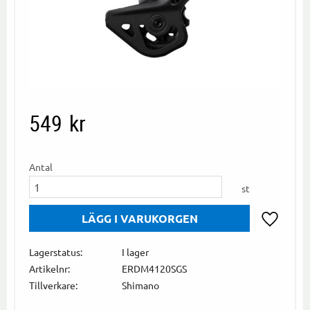
549
kr
Antal
st
Lägg till i
Lagerstatus
I lager
Artikelnr
ERDM4120SGS
Tillverkare
Shimano