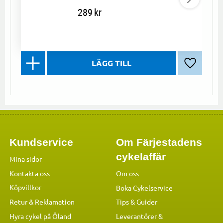
289
kr
Lägg till 
Kundservice
Om Färjestadens
cykelaffär
Mina sidor
Kontakta oss
Om oss
Köpvillkor
Boka Cykelservice
Retur & Reklamation
Tips & Guider
Hyra cykel på Öland
Leverantörer &