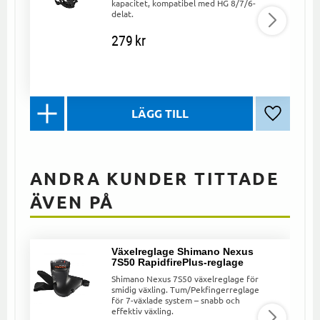
kapacitet, kompatibel med HG 8/7/6-
delat.
279
kr
Lägg till 
ANDRA KUNDER TITTADE
ÄVEN PÅ
Växelreglage Shimano Nexus
7S50 RapidfirePlus-reglage
Shimano Nexus 7S50 växelreglage för
smidig växling. Tum/Pekfingerreglage
för 7-växlade system – snabb och
effektiv växling.