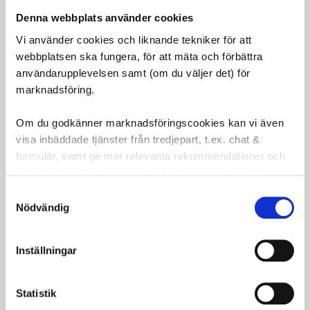
HG-X (10-växlad)
Denna webbplats använder cookies
Total kapacitet:
41T
Vi använder cookies och liknande tekniker för att
Låg klinga (min./max.):
42T
webbplatsen ska fungera, för att mäta och förbättra
Trissa kuggar:
11T
användarupplevelsen samt (om du väljer det) för
Max. framdifferens:
10T
marknadsföring.
Med sin hållbara konstruktion och effektiva
Om du godkänner marknadsföringscookies kan vi även
prestanda är Shimano Deore RD-M4120-SGS det
visa inbäddade tjänster från tredjepart, t.ex. chat &
perfekta valet för mountainbikeentusiaster som
formulär, samt ge mer relevanta rekommendationer och
vill uppgradera sin cykel med en pålitlig och
erbjudanden. Du väljer själv vilka kategorier du vill
högpresterande växel.
godkänna och kan när som helst ändra ditt val.
Samtyckesval
Nödvändig
Omdömen
Inställningar
Du
LOGGA IN FÖR ATT GE
Statistik
OMDÖME