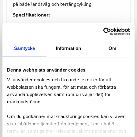
på både landsväg och terrängcykling.
Specifikationer:
Växelsystem:
3x7 eller 3x8 delat
Kabeldragning:
Dual Pull
Klämstorlek:
28,6-34,9 mm
Samtycke
Information
Om
Kompatibilitet:
42T och 48T ytterkedjehjul
Funktion:
Ökad däckklarering och jämn
växling
Denna webbplats använder cookies
Vi använder cookies och liknande tekniker för att
Omdömen
webbplatsen ska fungera, för att mäta och förbättra
användarupplevelsen samt (om du väljer det) för
Du
marknadsföring.
LOGGA IN FÖR ATT GE
Om du godkänner marknadsföringscookies kan vi även
OMDÖME
visa inbäddade tjänster från tredjepart, t.ex. chat &
formulär, samt ge mer relevanta rekommendationer och