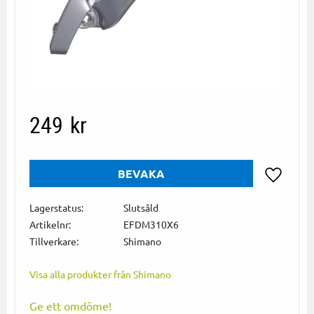
249
kr
BEVAKA
Lägg till i
Lagerstatus
Slutsåld
Artikelnr
EFDM310X6
Tillverkare
Shimano
Visa alla produkter från Shimano
Ge ett omdöme!