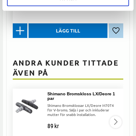
Lägg till 
ANDRA KUNDER TITTADE
ÄVEN PÅ
Shimano Bromskloss LX/Deore 1
par
Shimano Bromsklossar LX/Deore M70T4
för V-broms. Säljs i par och inkluderar
mutter för snabb installation.
89
kr