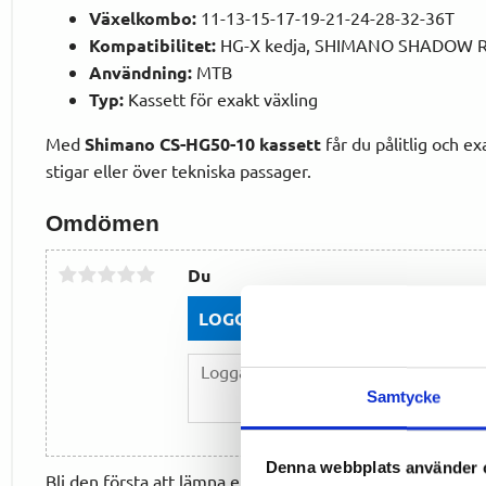
Växelkombo:
11-13-15-17-19-21-24-28-32-36T
Kompatibilitet:
HG-X kedja, SHIMANO SHADOW R
Användning:
MTB
Typ:
Kassett för exakt växling
Med
Shimano CS-HG50-10 kassett
får du pålitlig och e
stigar eller över tekniska passager.
Omdömen
Du
LOGGA IN FÖR ATT GE OMDÖME
Samtycke
Denna webbplats använder 
Bli den första att lämna ett omdöme.