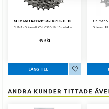
SHIMANO Kassett CS-HG500-10 10-delat 11-25T
SHIMANO Kassett CS-HG500-10, 10-delad, erbjuder ett brett växelutbud från 11 till 25T. Robust konstruktion och jämna växelsteg för pålitlig prestanda.
499
kr
Lägg till i favoriter
ANDRA KUNDER TITTADE ÄVE