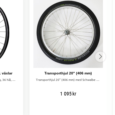
1 växlar
Transporthjul 20" (406 mm)
Bakhjul 622-21 med aluminiumfälg, 36 hål, 8-11 växlar och 160mm bromsskiva. Snabbkoppling och hållbar konstruktion.
Transporthjul 20" (406 mm) med Schwalbe däck, aluminiumfälg, 36 Hål, punkteringsskydd och slang. För säker och pålitlig transport.
1 095
kr