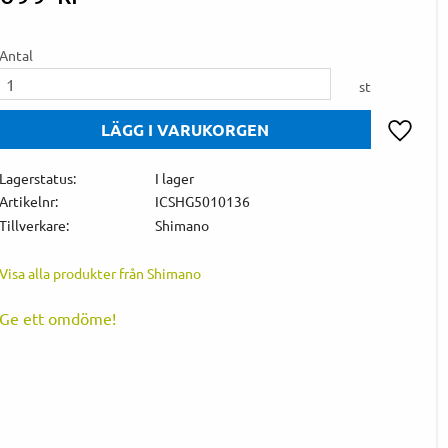
Antal
st
Lägg till 
Lagerstatus
I lager
Artikelnr
ICSHG5010136
Tillverkare
Shimano
Visa alla produkter från Shimano
Ge ett omdöme!