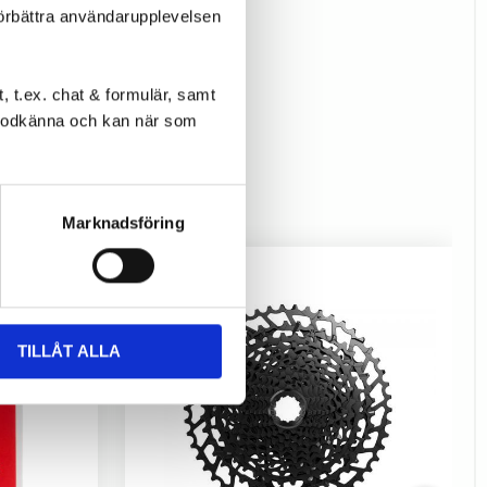
förbättra användarupplevelsen
 t.ex. chat & formulär, samt
l godkänna och kan när som
Marknadsföring
TILLÅT ALLA