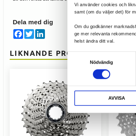
Vi använder cookies och likn
samt (om du väljer det) för 
Dela med dig
Om du godkänner marknadsföri
Facebook
Twitter
LinkedIn
ge mer relevanta rekommendat
helst ändra ditt val.
LIKNANDE PRODUKTER
Samtyckesval
Nödvändig
AVVISA