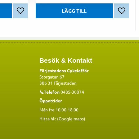
Lägg till i favoriter
Lägg till
Besök & Kontakt
Färjestadens Cykelaffär
Storgatan 67
386 31 Färjestaden
📞Telefon
0485-30074
Öppettider
Mån-fre 10.00-18.00
Hitta hit (Google maps)