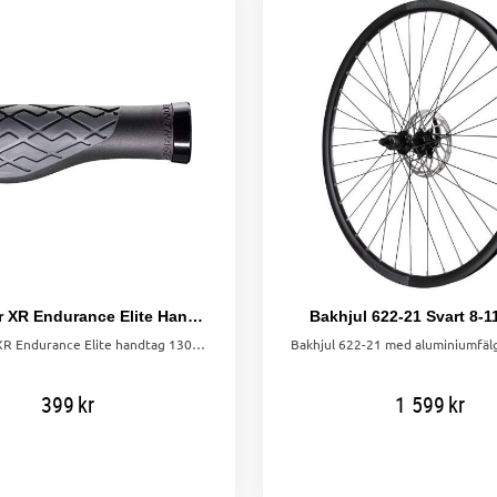
Bontrager XR Endurance Elite Handtag 130 mm Small
Bakhjul 622-21 Svart 8-1
Bontrager XR Endurance Elite handtag 130 mm Small – ergonomisk form med återvunnen plast för bästa grepp och komfort under långa cykelturer.
399
kr
1 599
kr