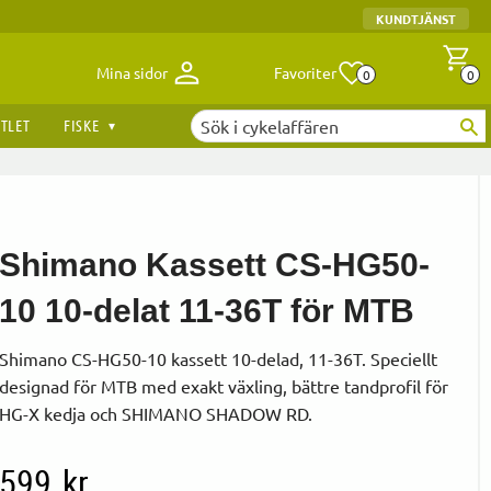
KUNDTJÄNST
Antal fav
A
Mina sidor
Favoriter
0
0
TLET
FISKE
Shimano Kassett CS-HG50-
10 10-delat 11-36T för MTB
Shimano CS-HG50-10 kassett 10-delad, 11-36T. Speciellt
designad för MTB med exakt växling, bättre tandprofil för
HG-X kedja och SHIMANO SHADOW RD.
599
kr