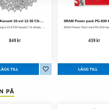
Shimano Kassett 10-vxl 12-30 CS-6700 Ultegra
Shimano Ultegra CS-6700 kassett 10-delad, 12-30T, ger robust och exakt växling för optimal cykelprestanda.
849
kr
439
kr
Lägg till i favoriter
N PÅ