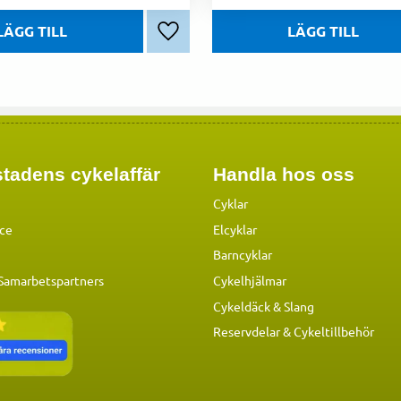
Lägg till i favoriter
tadens cykelaffär
Handla hos oss
Cyklar
ice
Elcyklar
Barncyklar
 Samarbetspartners
Cykelhjälmar
Cykeldäck & Slang
Reservdelar
&
Cykeltillbehör