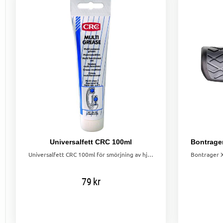
Universalfett CRC 100ml
Universalfett CRC 100ml för smörjning av hjullager, rullager och rörliga kopplingar. Ger skydd mot smuts, vatten och hög fuktighet.
79
kr