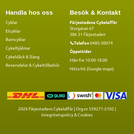
Handla hos oss
Besök & Kontakt
Cyklar
Färjestadens Cykelaffär
Storgatan 67
Elcyklar
386 31 Färjestaden
Barncyklar
📞Telefon
0485-30074
Cykelhjälmar
Öppettider
Cykeldäck & Slang
Mån-fre 10.00-18.00
Reservdelar
&
Cykeltillbehör
Hitta hit (Google maps)
2026
Färjestadens Cykelaffär | Org.nr 559271-2102 |
Integritetspolicy & Cookies