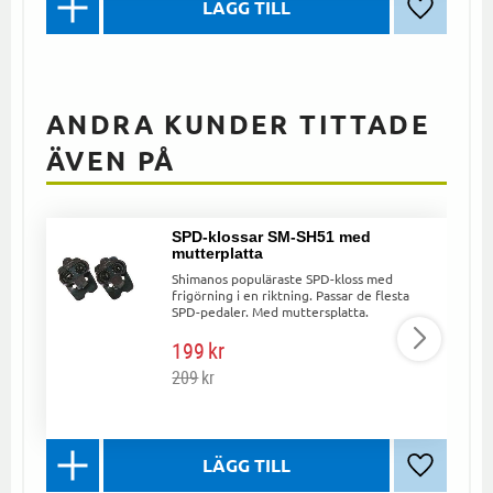
Lägg till 
ANDRA KUNDER TITTADE
ÄVEN PÅ
SPD-klossar SM-SH51 med
mutterplatta
Shimanos populäraste SPD-kloss med
frigörning i en riktning. Passar de flesta
SPD-pedaler. Med muttersplatta.
199
kr
209
kr
Lägg till 