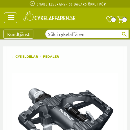
SNABB LEVERANS - 60 DAGARS ÖPPET KÖP
Anta
A
0
0
Favoriter
Kundtjänst
CYKELDELAR
PEDALER