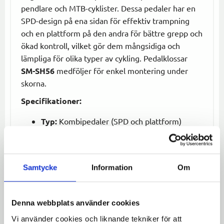
pendlare och MTB-cyklister. Dessa pedaler har en
SPD-design på ena sidan för effektiv trampning
och en plattform på den andra för bättre grepp och
ökad kontroll, vilket gör dem mångsidiga och
lämpliga för olika typer av cykling. Pedalklossar
SM-SH56
medföljer för enkel montering under
skorna.
Specifikationer:
Typ:
Kombipedaler (SPD och plattform)
Klossar:
SM-SH56 ingår
Design:
SPD på ena sidan, plattform på andra
sidan
Samtycke
Information
Om
Axellagring:
Kapslad för lågt underhåll
Justerbara inställningar:
Insteg- och
frigöringsspänning
Denna webbplats använder cookies
För användning:
Pendling, MTB, och
Vi använder cookies och liknande tekniker för att
fritidscykling