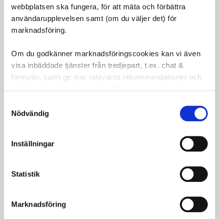
webbplatsen ska fungera, för att mäta och förbättra
Med
Shimano SPD PD-EH500
pedaler får du en
användarupplevelsen samt (om du väljer det) för
flexibel och pålitlig lösning för både daglig
marknadsföring.
pendling och MTB-äventyr. Det justerbara
instegssystemet och det kapslade axellagret ger
Om du godkänner marknadsföringscookies kan vi även
visa inbäddade tjänster från tredjepart, t.ex. chat &
både komfort och lång hållbarhet.
formulär, samt ge mer relevanta rekommendationer och
Omdömen
erbjudanden. Du väljer själv vilka kategorier du vill
godkänna och kan när som helst ändra ditt val.
Samtyckesval
Du
Nödvändig
LOGGA IN FÖR ATT GE
Inställningar
OMDÖME
Statistik
Marknadsföring
Bli den första att lämna ett omdöme.