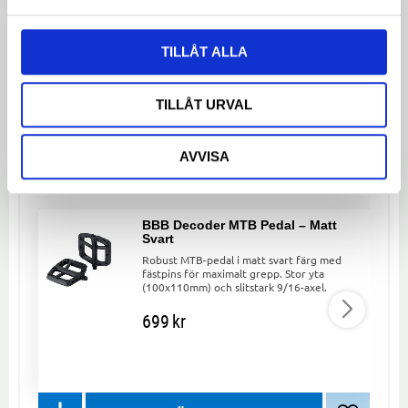
TILLÅT ALLA
Dela med dig
Facebook
Twitter
LinkedIn
TILLÅT URVAL
LIKNANDE PRODUKTER
AVVISA
BBB Decoder MTB Pedal – Matt
Svart
Robust MTB-pedal i matt svart färg med
fästpins för maximalt grepp. Stor yta
(100x110mm) och slitstark 9/16-axel.
699
kr