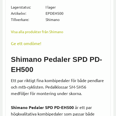
Lägg till i
Lagerstatus
I lager
Artikelnr
EPDEH500
Tillverkare
Shimano
Visa alla produkter från Shimano
Ge ett omdöme!
Shimano Pedaler SPD PD-
EH500
Ett par riktigt fina kombipedaler för både pendlare
och mtb-cyklisten. Pedalklossar SM-SH56
medföljer för montering under skorna.
Shimano Pedaler SPD PD-EH500
är ett par
högkvalitativa kombipedaler som passar både