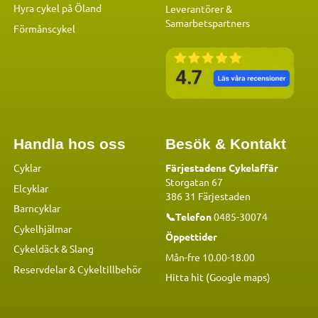
Hyra cykel på Öland
Leverantörer &
Samarbetspartners
Förmånscykel
Handla hos oss
Besök & Kontakt
Cyklar
Färjestadens Cykelaffär
Storgatan 67
Elcyklar
386 31 Färjestaden
Barncyklar
📞Telefon
0485-30074
Cykelhjälmar
Öppettider
Cykeldäck & Slang
Mån-fre 10.00-18.00
Reservdelar
&
Cykeltillbehör
Hitta hit (Google maps)