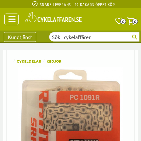
SNABB LEVERANS - 60 DAGARS ÖPPET KÖP
Anta
A
0
0
Favoriter
Kundtjänst
CYKELDELAR
KEDJOR