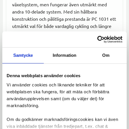
växelsystem, men fungerar även utmärkt med
andra 10-delade system. Med sin hållbara
konstruktion och pålitliga prestanda är PC 1031 ett
utmärkt val för både vardaglig cykling och längre
turer.
Specifikationer:
Samtycke
Information
Om
Kompatibilitet:
10-delad kassett
Kedjelås:
Powerlock
Rekommenderad för:
SRAM APEX och
Denna webbplats använder cookies
andra 10-delade växelsystem
Vi använder cookies och liknande tekniker för att
webbplatsen ska fungera, för att mäta och förbättra
Omdömen
användarupplevelsen samt (om du väljer det) för
marknadsföring.
Du
Om du godkänner marknadsföringscookies kan vi även
LOGGA IN FÖR ATT GE
visa inbäddade tjänster från tredjepart, t.ex. chat &