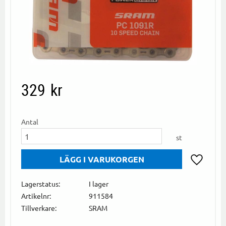
329
kr
Antal
st
Lägg till i
Lagerstatus
I lager
Artikelnr
911584
Tillverkare
SRAM