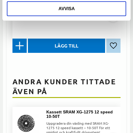
kedjor med ett drev fram och bak.
AVVISA
39
kr
Lägg till 
ANDRA KUNDER TITTADE
ÄVEN PÅ
Kassett SRAM XG-1275 12 speed
10-50T
Uppgradera din växling med SRAM XG-
1275 12-speed kassett – 10-50T för ett
smidigt och kraftfullt drivsystem!