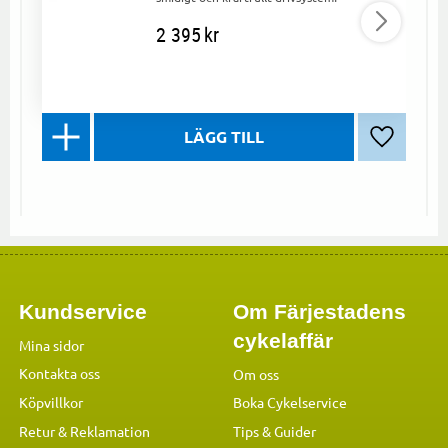
2 395
kr
Lägg till 
Kundservice
Om Färjestadens
cykelaffär
Mina sidor
Kontakta oss
Om oss
Köpvillkor
Boka Cykelservice
Retur & Reklamation
Tips & Guider