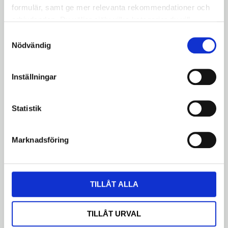
OMDÖME
formulär, samt ge mer relevanta rekommendationer och
erbjudanden. Du väljer själv vilka kategorier du vill
godkänna och kan när som helst ändra ditt val.
Samtyckesval
Nödvändig
Inställningar
Bli den första att lämna ett omdöme.
Statistik
Dela med dig
Facebook
Twitter
LinkedIn
Marknadsföring
LIKNANDE PRODUKTER
TILLÅT ALLA
Kedjelås 1/8" Standard
TILLÅT URVAL
Kedjelås 1/8" – passar standardcyklar
med 0-8 växlar. Enkel att använda för