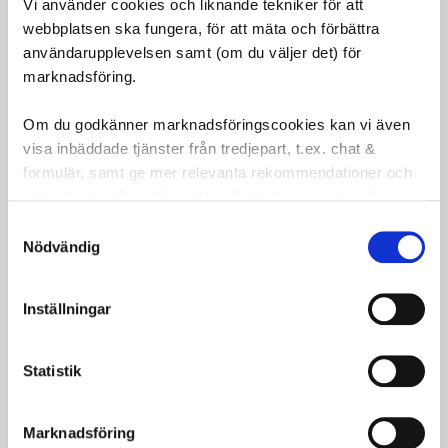
0,14mm – 2,2kg
Vi använder cookies och liknande tekniker för att
0,17mm – 2,9kg
webbplatsen ska fungera, för att mäta och förbättra
användarupplevelsen samt (om du väljer det) för
0,20mm – 3,6kg
marknadsföring.
0,22mm – 4,3kg
0,25mm – 5,3kg
Om du godkänner marknadsföringscookies kan vi även
0,27mm – 6,3kg
visa inbäddade tjänster från tredjepart, t.ex. chat &
Färre linbrott
tack vare nötningsbeständig
formulär, samt ge mer relevanta rekommendationer och
design.
erbjudanden. Du väljer själv vilka kategorier du vill
godkänna och kan när som helst ändra ditt val.
Samtyckesval
Omdömen
Nödvändig
Du
Inställningar
LOGGA IN FÖR ATT GE
OMDÖME
Statistik
Marknadsföring