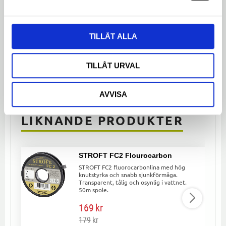
Bli den första att lämna ett omdöme.
TILLÅT ALLA
TILLÅT URVAL
Dela med dig
Facebook
Twitter
LinkedIn
AVVISA
LIKNANDE PRODUKTER
STROFT FC2 Flourocarbon
STROFT FC2 fluorocarbonlina med hög
knutstyrka och snabb sjunkförmåga.
Transparent, tålig och osynlig i vattnet.
50m spole.
169
kr
179
kr