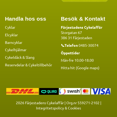
Handla hos oss
Besök & Kontakt
Cyklar
Färjestadens Cykelaffär
Storgatan 67
Elcyklar
386 31 Färjestaden
Barncyklar
📞Telefon
0485-30074
Cykelhjälmar
Öppettider
Cykeldäck & Slang
Mån-fre 10.00-18.00
Reservdelar
&
Cykeltillbehör
Hitta hit (Google maps)
2026
Färjestadens Cykelaffär | Org.nr 559271-2102 |
Integritetspolicy & Cookies