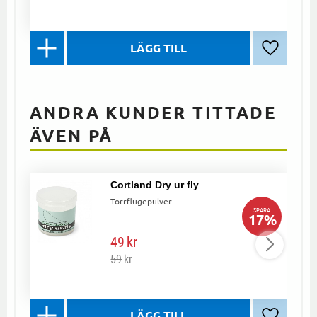
Lägg till 
ANDRA KUNDER TITTADE
ÄVEN PÅ
Cortland Dry ur fly
Torrflugepulver
SPARA
17
%
49
kr
59
kr