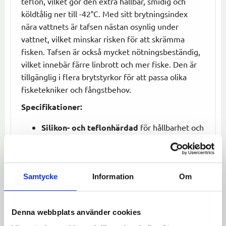
teflon, vilket gör den extra hållbar, smidig och
köldtålig ner till -42°C. Med sitt brytningsindex
nära vattnets är tafsen nästan osynlig under
vattnet, vilket minskar risken för att skrämma
fisken. Tafsen är också mycket nötningsbeständig,
vilket innebär färre linbrott och mer fiske. Den är
tillgänglig i flera brytstyrkor för att passa olika
fisketekniker och fångstbehov.
Specifikationer:
Silikon- och teflonhärdad
för hållbarhet och
smidighet.
Köldtålig
ner till -42°C.
Osynlig
under vattnet för fler hugg.
Samtycke
Information
Om
Brytningsindex nära vattnets
, gör tafsen
nästan osynlig under ytan.
Tillgängliga brytstyrkor
:
Denna webbplats använder cookies
0,12mm – 1,6kg