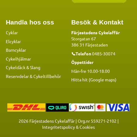
Handla hos oss
Besök & Kontakt
Cyklar
Färjestadens Cykelaffär
Storgatan 67
Elcyklar
386 31 Färjestaden
Barncyklar
📞Telefon
0485-30074
Cykelhjälmar
Öppettider
Cykeldäck & Slang
Mån-fre 10.00-18.00
Reservdelar
&
Cykeltillbehör
Hitta hit (Google maps)
2026
Färjestadens Cykelaffär | Org.nr 559271-2102 |
Integritetspolicy & Cookies