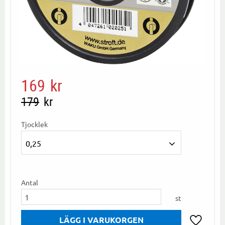
Nedsatt pris:
169
kr
Ordinarie pris:
179
kr
Tjocklek
0,25
Antal
st