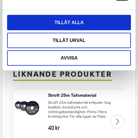
Bli den första att lämna ett omdöme.
TILLÅT ALLA
TILLÅT URVAL
Dela med dig
Facebook
Twitter
LinkedIn
AVVISA
LIKNANDE PRODUKTER
Stroft 25m Tafsmaterial
Stroft 25m tafsmaterial erbjuder hög
kvalitet, knutstyrka och
nötningsbeständighet. Finns i flera
brottstyrkor för alla typer av fiske.
40
kr