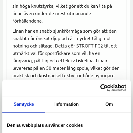
sin höga knutstyrka, vilket gör att du kan lita på
linan även under de mest utmanande
förhållandena.
Linan har en snabb sjunkförmåga som gör att den
snabbt når önskat djup och är mycket tålig mot
nötning och slitage. Detta gör STROFT FC2 till ett
utmärkt val för sportfiskare som vill ha en
långvarig, pålitlig och effektiv fiskelina. Linan
levereras på en 50 meter lång spole, vilket gör den
praktisk och kostnadseffektiv för både nybörjare
och erfarna fiskare.
Specifikationer:
Samtycke
Information
Om
Typ:
Fluorocarbon
Modell:
FC2
Längd:
50m
Denna webbplats använder cookies
Färg:
Transparent