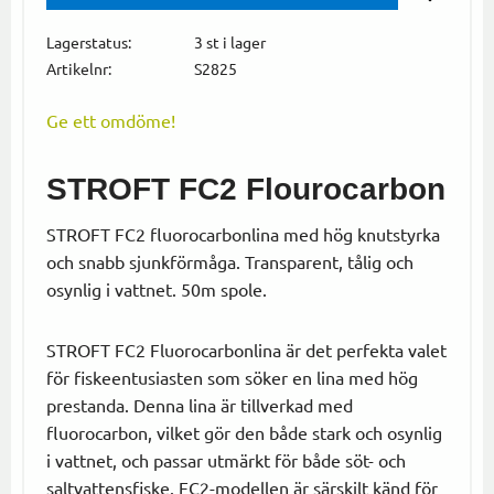
Lägg till i
Lagerstatus
3 st i lager
Artikelnr
S2825
Ge ett omdöme!
STROFT FC2 Flourocarbon
STROFT FC2 fluorocarbonlina med hög knutstyrka
och snabb sjunkförmåga. Transparent, tålig och
osynlig i vattnet. 50m spole.
STROFT FC2 Fluorocarbonlina är det perfekta valet
för fiskeentusiasten som söker en lina med hög
prestanda. Denna lina är tillverkad med
fluorocarbon, vilket gör den både stark och osynlig
i vattnet, och passar utmärkt för både söt- och
saltvattensfiske. FC2-modellen är särskilt känd för