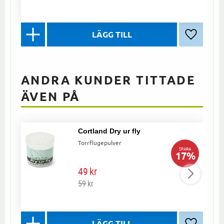
Lägg till 
ANDRA KUNDER TITTADE
ÄVEN PÅ
Cortland Dry ur fly
Torrflugepulver
SPARA
17
%
49
kr
59
kr