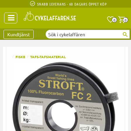
SNABB LEVERANS - 60 DAGARS ÖPPET KÖP
Anta
A
0
0
Favoriter
Kundtjänst
FISKE
TAFS-TAFSMATERIAL