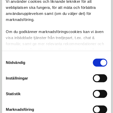
Knutförmåga:
Hög
Vi använder cookies och liknande tekniker för att
webbplatsen ska fungera, för att mäta och förbättra
Sjunkförmåga:
Snabb sjunkning
användarupplevelsen samt (om du väljer det) för
Tålighet:
Mycket hög, slitstark
marknadsföring.
Osynlig i vattnet
Användning:
För fiske, både söt- och
Om du godkänner marknadsföringscookies kan vi även
saltvatten
visa inbäddade tjänster från tredjepart, t.ex. chat &
STROFT FC2 Fluorocarbonlina ger en osynlig, stark
formulär, samt ge mer relevanta rekommendationer och
och pålitlig prestanda under dina fiskeäventyr.
erbjudanden. Du väljer själv vilka kategorier du vill
godkänna och kan när som helst ändra ditt val.
Samtyckesval
Omdömen
Nödvändig
Du
Inställningar
LOGGA IN FÖR ATT GE
OMDÖME
Statistik
Marknadsföring