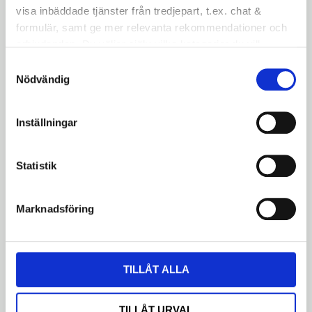
OMDÖME
visa inbäddade tjänster från tredjepart, t.ex. chat &
formulär, samt ge mer relevanta rekommendationer och
erbjudanden. Du väljer själv vilka kategorier du vill
godkänna och kan när som helst ändra ditt val.
Samtyckesval
Nödvändig
Bli den första att lämna ett omdöme.
Inställningar
Statistik
Dela med dig
Facebook
Twitter
LinkedIn
Marknadsföring
LIKNANDE PRODUKTER
TILLÅT ALLA
Styrlager 1-1/8" + 1½"
Styrlager 1-1/8" + 1.5" för koniska
TILLÅT URVAL