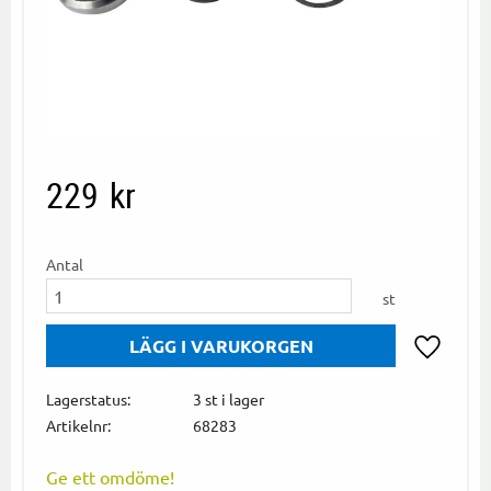
229
kr
Antal
st
Lägg till i
Lagerstatus
3 st i lager
Artikelnr
68283
Ge ett omdöme!