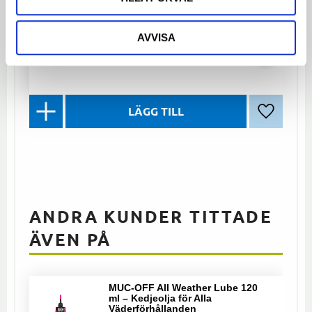
gaffelrör, komplett med övre och nedre
lager och exakt passform.
399
kr
AVVISA
Lägg till 
ANDRA KUNDER TITTADE
ÄVEN PÅ
MUC-OFF All Weather Lube 120
ml – Kedjeolja för Alla
Väderförhållanden