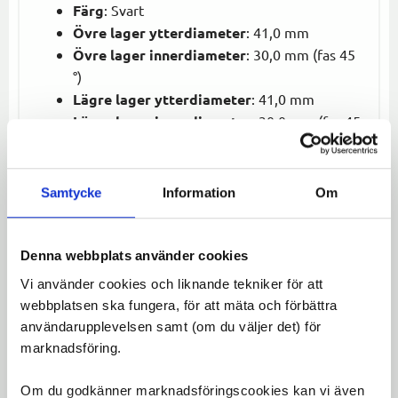
Färg
: Svart
Övre lager ytterdiameter
: 41,0 mm
Övre lager innerdiameter
: 30,0 mm (fas 45
°)
Lägre lager ytterdiameter
: 41,0 mm
Lägre lager innerdiameter
: 30,0 mm (fas 45
°)
Material
: Högkvalitativa komponenter för
lång hållbarhet
Samtycke
Information
Om
Detta styrlager erbjuder utmärkt prestanda och
precision, vilket gör det till en idealisk lösning för
Denna webbplats använder cookies
både vägcyklar och mountainbikes.
Vi använder cookies och liknande tekniker för att
webbplatsen ska fungera, för att mäta och förbättra
Omdömen
användarupplevelsen samt (om du väljer det) för
marknadsföring.
Du
LOGGA IN FÖR ATT GE
Om du godkänner marknadsföringscookies kan vi även