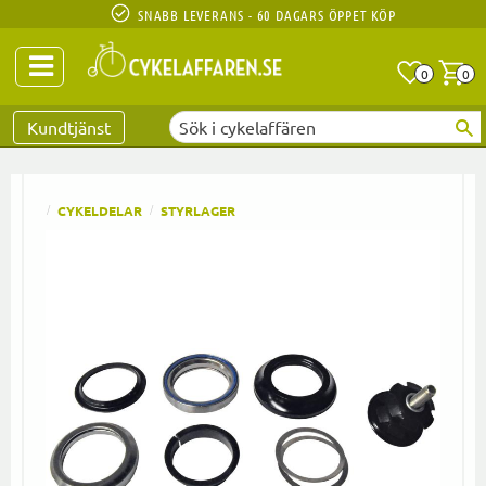
SNABB LEVERANS - 60 DAGARS ÖPPET KÖP
Anta
A
0
0
Favoriter
Kundtjänst
CYKELDELAR
STYRLAGER