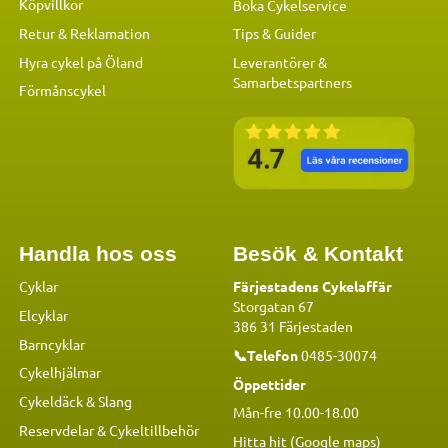
Köpvillkor
Boka Cykelservice
Retur & Reklamation
Tips & Guider
Hyra cykel på Öland
Leverantörer &
Samarbetspartners
Förmånscykel
Handla hos oss
Besök & Kontakt
Cyklar
Färjestadens Cykelaffär
Storgatan 67
Elcyklar
386 31 Färjestaden
Barncyklar
📞Telefon
0485-30074
Cykelhjälmar
Öppettider
Cykeldäck & Slang
Mån-fre 10.00-18.00
Reservdelar
&
Cykeltillbehör
Hitta hit (Google maps)