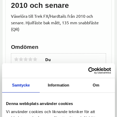
2010 och senare
Växelöra till Trek FX/Hardtails från 2010 och
senare. Hjulfäste bak mått, 135 mm snabbfäste
(QR)
Omdömen
Du
LOGGA IN FÖR ATT GE
OMDÖME
Samtycke
Information
Om
Denna webbplats använder cookies
Vi använder cookies och liknande tekniker för att
Bli den första att lämna ett omdöme.