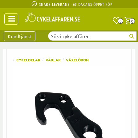
SNABB LEVERANS - 60 DAGARS ÖPPET KÖP
Anta
A
0
0
Favoriter
Kundtjänst
CYKELDELAR
VÄXLAR
VÄXELÖRON