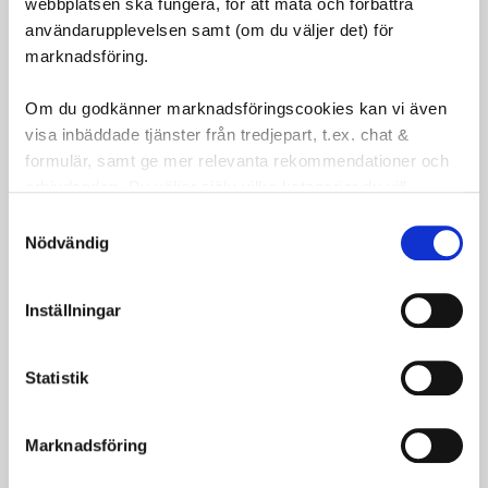
webbplatsen ska fungera, för att mäta och förbättra
användarupplevelsen samt (om du väljer det) för
marknadsföring.
Dela med dig
Om du godkänner marknadsföringscookies kan vi även
Facebook
Twitter
LinkedIn
visa inbäddade tjänster från tredjepart, t.ex. chat &
formulär, samt ge mer relevanta rekommendationer och
LIKNANDE PRODUKTER
erbjudanden. Du väljer själv vilka kategorier du vill
godkänna och kan när som helst ändra ditt val.
Samtyckesval
Nödvändig
Växelöra GH-014 Union
Växelöra GH-014 Union. Montering: Från
utsidan, ingen gänga i ram eller växelöra.
Inställningar
Skruvsats: M8 x 0,75 (ingår)
249
kr
Statistik
Marknadsföring
Lägg till 