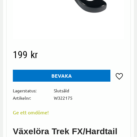
199
kr
BEVAKA
Lägg till i
Lagerstatus
Slutsåld
Artikelnr
W322175
Ge ett omdöme!
Växelöra Trek FX/Hardtail