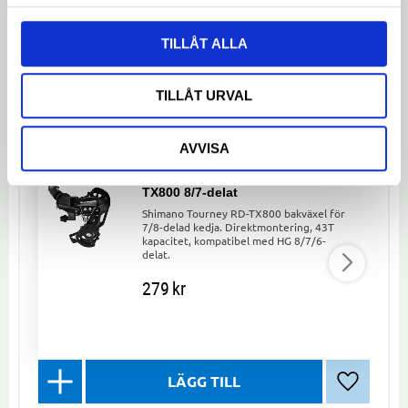
TILLÅT ALLA
ANDRA KUNDER TITTADE
TILLÅT URVAL
ÄVEN PÅ
AVVISA
Bakväxel Shimano Tourney RD-
TX800 8/7-delat
Shimano Tourney RD-TX800 bakväxel för
7/8-delad kedja. Direktmontering, 43T
kapacitet, kompatibel med HG 8/7/6-
delat.
279
kr
Lägg till 