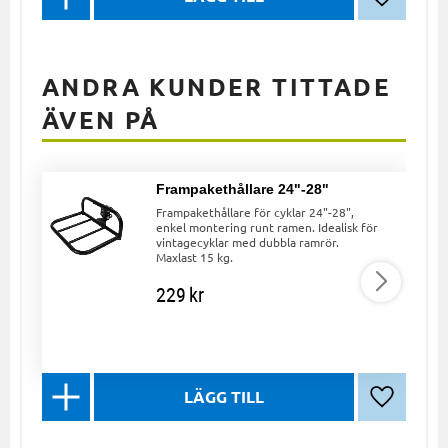
Lägg till 
ANDRA KUNDER TITTADE
ÄVEN PÅ
Frampakethållare 24"-28"
Frampakethållare för cyklar 24"-28",
enkel montering runt ramen. Idealisk för
vintagecyklar med dubbla ramrör.
Maxlast 15 kg.
229
kr
Lägg till 