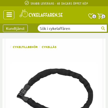
SNABB LEVERANS - 60 DAGARS ÖPPET KÖP
Anta
A
0
0
Favoriter
Kundtjänst
CYKELTILLBEHÖR
CYKELLÅS