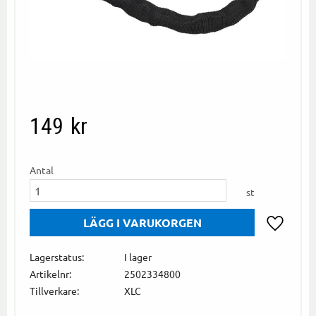
149
kr
Antal
st
Lägg till i
Lagerstatus
I lager
Artikelnr
2502334800
Tillverkare
XLC