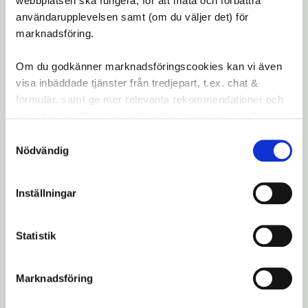
webbplatsen ska fungera, för att mäta och förbättra
användarupplevelsen samt (om du väljer det) för
Med XLC Yakuza Kättinglås får du pålitligt
marknadsföring.
cykelskydd och sinnesfrid, både när du är ute på en
snabb ärende eller parkerar i stadens hektiska
Om du godkänner marknadsföringscookies kan vi även
miljöer.
visa inbäddade tjänster från tredjepart, t.ex. chat &
formulär, samt ge mer relevanta rekommendationer och
Omdömen
erbjudanden. Du väljer själv vilka kategorier du vill
godkänna och kan när som helst ändra ditt val.
Samtyckesval
Du
Nödvändig
LOGGA IN FÖR ATT GE
OMDÖME
Inställningar
Statistik
Marknadsföring
Bli den första att lämna ett omdöme.