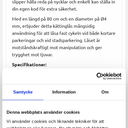
slipper hålla reda på nycklar och enkelt kan ställa in
din egen kod för extra säkerhet.
Med en längd på 80 cm och en diameter på Ø4
mm, erbjuder detta kättinglås mångsidig
användning för att låsa fast cykeln vid både kortare
parkeringar och vid stadsparkering. Låset är
motståndskraftigt mot manipulation och ger
trygghet mot tjuvar.
Specifikationer:
Längd:
80 cm
Diameter:
Ø4 mm
Material:
Stålkabel med textilöverdrag
Samtycke
Information
Om
Lås:
3-siffrigt kombinationslås
Skydd:
Hållbart och motståndskraftigt mot
manipulation
Denna webbplats använder cookies
Användning:
Perfekt för stadscykling och
Vi använder cookies och liknande tekniker för att
kortare parkeringar