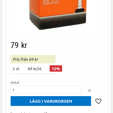
79
kr
Pris från 69 kr
2
st
69 kr
/
st
12
%
Antal
st
Lägg till i