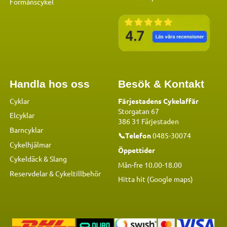
Förmånscykel
Handla hos oss
Besök & Kontakt
Cyklar
Färjestadens Cykelaffär
Storgatan 67
Elcyklar
386 31 Färjestaden
Barncyklar
📞Telefon
0485-30074
Cykelhjälmar
Öppettider
Cykeldäck & Slang
Mån-fre 10.00-18.00
Reservdelar
&
Cykeltillbehör
Hitta hit (Google maps)