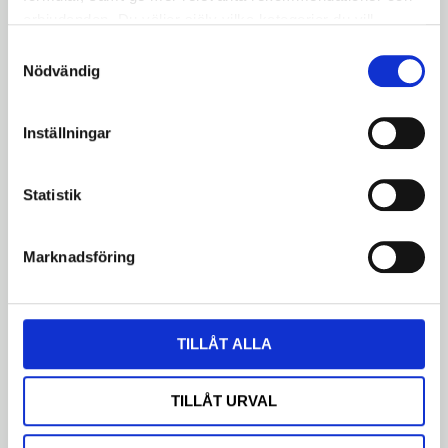
erbjudanden. Du väljer själv vilka kategorier du vill
godkänna och kan när som helst ändra ditt val.
Samtyckesval
Nödvändig
Bli den första att lämna ett omdöme.
Inställningar
Statistik
Dela med dig
Facebook
Twitter
LinkedIn
Marknadsföring
LIKNANDE PRODUKTER
TILLÅT ALLA
Cykelslang Schwalbe 28" DV17 –
Blixtventil 28/47-622/635
TILLÅT URVAL
Högkvalitativ Schwalbe-slang med
blixtventil. Storlek: 28/47-622/635.
Behåller luft längre än vanliga slangar.