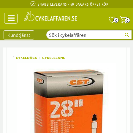
SNABB LEVERANS - 60 DAGARS ÖPPET KÖP
Anta
A
0
0
Favoriter
Kundtjänst
CYKELDÄCK
CYKELSLANG