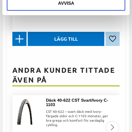
AVVISA
110
kr
Lägg till 
ANDRA KUNDER TITTADE
ÄVEN PÅ
Däck 40-622 CST Svart/Ivory C-
1103
CST 40-622 – svart däck med ivory-
färgade sidor och C-1103 mönster, ger
bra grepp och komfort för vardaglig
cykling.