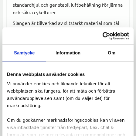
standardhjul och ger stabil luftbehållning för jämna
och säkra cykelturer.
Slangen är tillverkad av slitstarkt material som tål
daglig användning och varierande
väderförhållanden. Perfekt som ersättning vid
punktering eller för dig som vill ha en extra slang
Samtycke
Information
Om
redo i väskan.
Ge din cykel ett tryggt och långlivat däcksystem
med en slang du kan lita på – oavsett om du
Denna webbplats använder cookies
pendlar, tränar eller glider fram i lugnt tempo.
Vi använder cookies och liknande tekniker för att
webbplatsen ska fungera, för att mäta och förbättra
Omdömen
användarupplevelsen samt (om du väljer det) för
marknadsföring.
Du
LOGGA IN FÖR ATT GE
Om du godkänner marknadsföringscookies kan vi även
OMDÖME
visa inbäddade tjänster från tredjepart, t.ex. chat &
formulär, samt ge mer relevanta rekommendationer och