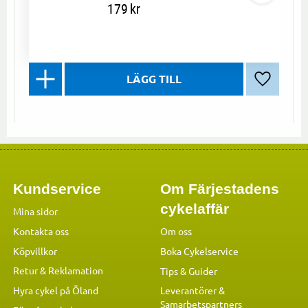
179
kr
Lägg till 
Kundservice
Om Färjestadens
cykelaffär
Mina sidor
Kontakta oss
Om oss
Köpvillkor
Boka Cykelservice
Retur & Reklamation
Tips & Guider
Hyra cykel på Öland
Leverantörer &
Samarbetspartners