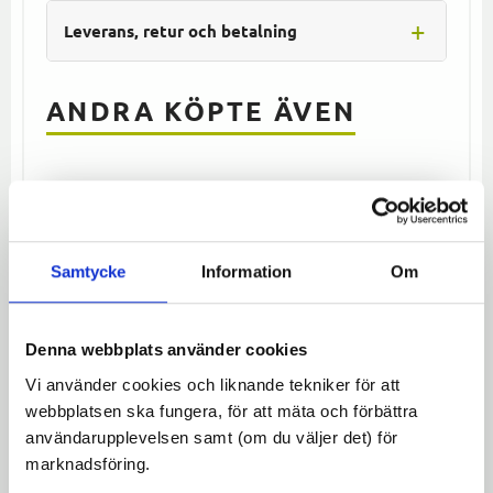
Leverans, retur och betalning
ANDRA KÖPTE ÄVEN
CST Militärcykeldäck 26x2X1 1/2
(54-584) Grå
CST Militärcykeldäck 26x2 x 1 1/2 (54-
584) grå. Retroinspirerat mönster som
Samtycke
Information
Om
ger din cykel en klassisk, retro look.
199
kr
Denna webbplats använder cookies
Vi använder cookies och liknande tekniker för att
webbplatsen ska fungera, för att mäta och förbättra
användarupplevelsen samt (om du väljer det) för
Lägg till 
marknadsföring.