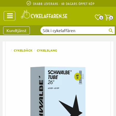
SNABB LEVERANS - 60 DAGARS ÖPPET KÖP
Anta
A
0
0
Favoriter
Kundtjänst
CYKELDÄCK
CYKELSLANG