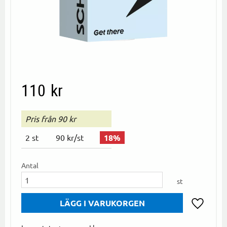
110
kr
Pris från 90 kr
2
st
90 kr
/
st
18
%
Antal
st
Lägg till i