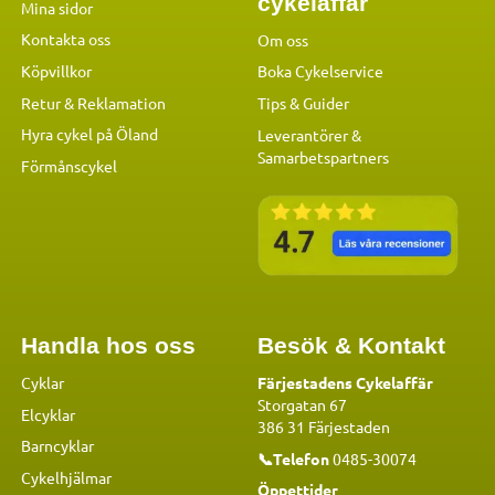
cykelaffär
Mina sidor
Kontakta oss
Om oss
Köpvillkor
Boka Cykelservice
Retur & Reklamation
Tips & Guider
Hyra cykel på Öland
Leverantörer &
Samarbetspartners
Förmånscykel
Handla hos oss
Besök & Kontakt
Cyklar
Färjestadens Cykelaffär
Storgatan 67
Elcyklar
386 31 Färjestaden
Barncyklar
📞Telefon
0485-30074
Cykelhjälmar
Öppettider