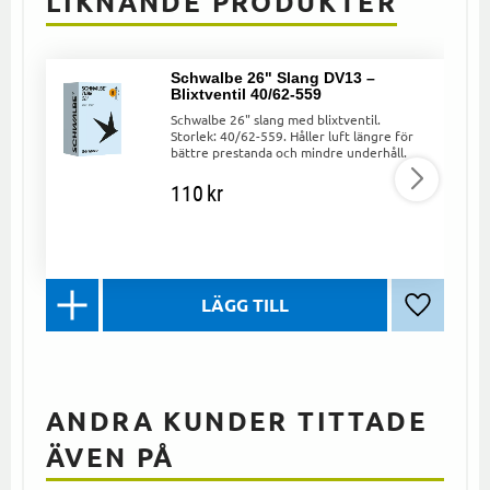
LIKNANDE PRODUKTER
Schwalbe 26" Slang DV13 –
Blixtventil 40/62-559
Schwalbe 26" slang med blixtventil.
Storlek: 40/62-559. Håller luft längre för
bättre prestanda och mindre underhåll.
110
kr
Lägg till 
ANDRA KUNDER TITTADE
ÄVEN PÅ