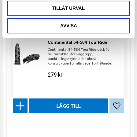
TILLÅT URVAL
Lägg till 
AVVISA
Continental 54-584 TourRide
Continental 54-584 TourRide däck för
militärcyklar. Bra väggrepp,
punkteringsskydd och robust
konstruktion för alla väderförhållanden.
279
kr
Lägg till 