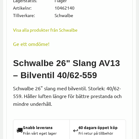
Lagerstatus
I lager
Artikelnr
10462140
Tillverkare
Schwalbe
Visa alla produkter från Schwalbe
Ge ett omdöme!
Schwalbe 26" Slang AV13
– Bilventil 40/62-559
Schwalbe 26" slang med bilventil. Storlek: 40/62-
559. Håller luften längre för bättre prestanda och
mindre underhåll.
Snabb leverans
60 dagars öppet köp
🚚
↩️
Från vårt eget lager
Fri retur på tillbehör