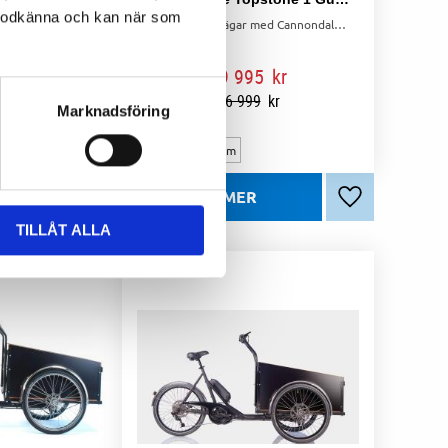
l godkänna och kan när som
Elcykel med Bosch Active Line Plus, 500Wh batteri, Gates-kardonrem och Shimano Nexus 5-växlar.
Upptäck nya vägar med Cannondale Topstone 1, en gravelcykel byggd för äventyr med lätt aluminiumram, kolfibergaffel och Shimano GRX drivlina
99
kr
19 995
kr
99
kr
26 999
kr
Marknadsföring
Large 177-193 cm
Lägg till i favoriter
Lägg till i favo
TILLÅT ALLA