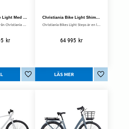
Christiania Bike Light Med Elmotor Öppningsbar front Inkl Kapell
Christiania Bike Light Shimano Steps
En riktig klassiker från Christiania bikes med plats för 2 barn och lite packning. Stark elmotor med batteri på hela 17,4Ah.
Christiania Bikes Light Steps är en lådcykel utrustad med en stark Shimano-mittmotor, hydrauliska skivbromsar och punkteringsskyddade däck.
95
kr
64 995
kr
Lägg till i favoriter
Lägg till i favo