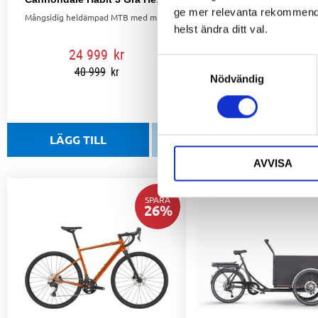
ge mer relevanta rekommendat
Mångsidig heldämpad MTB med modern geometri, 130/140 mm dämpning och 12-växlad drivlina för lekfull trailcykling.
helst ändra ditt val.
24 999
kr
19 999
kr
Samtyckesval
40 999
kr
29 999
kr
Nödvändig
Medium 162-175 cm
Lägg till i favoriter
AVVISA
SPARA
26
%