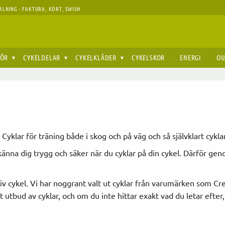
ALNING - FAKTURA, KORT, SWISH
HÖR
CYKELDELAR
CYKELKLÄDER
CYKELSKOR
ENERGI
OU
. Cyklar för träning både i skog och på väg och så självklart cykl
ka känna dig trygg och säker när du cyklar på din cykel. Därför ge
ativ cykel. Vi har noggrant valt ut cyklar från varumärken som C
utbud av cyklar, och om du inte hittar exakt vad du letar efter, 