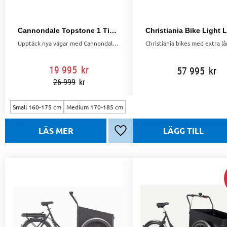
Cannondale Topstone 1 Tiger Eye
Upptäck nya vägar med Cannondale Topstone 1, en gravelcykel byggd för äventyr med lätt aluminiumram, kolfibergaffel och Shimano GRX drivlina
19 995
kr
57 995
kr
26 999
kr
Small 160-175 cm
Medium 170-185 cm
Lägg till i favoriter