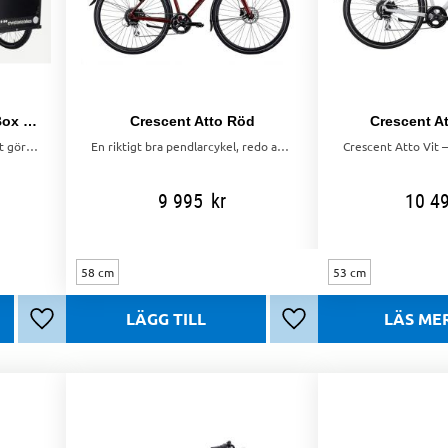
Christiania Bike Short Box 0 växlar
Crescent Atto Röd
Crescent At
Denna modellen har vi valt att göra så enkel som möjligt utan att tumma på kvalitén. Bas modell, 0 växlar, 24" hjul. Lådcykel med gott om plats.
En riktigt bra pendlarcykel, redo att ta dig till jobbet eller skolan varje dag. Atto har en lätt och stark aluminiumram och kvalitetskomponenter.
9 995
kr
10 4
58 cm
53 cm
Lägg till i favoriter
Lägg till i favoriter