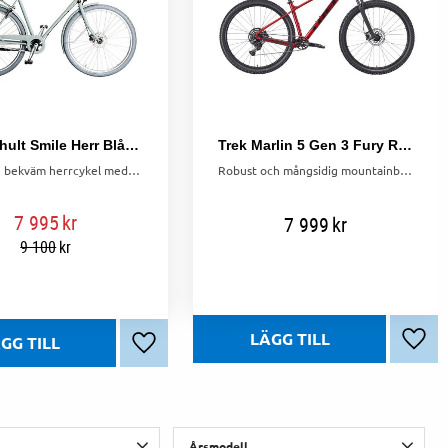
Skeppshult Smile Herr Blå vind 3 växlar
Trek Marlin 5 Gen 3 Fury Red
Stabil och bekväm herrcykel med 3 växlar, lättrullande däck och AVS-pakethållare. Perfekt för smidig och trygg vardagscykling.
Robust och mångsidig mountainbike med dämpad gaffel, Shimano CUES 9-växlad drivlina och skivbromsar. Perfekt för stigcykling och pendling.
7 995
kr
7 999
kr
9 100
kr
Lägg 
r
Lägg till i favoriter
Årsmodell