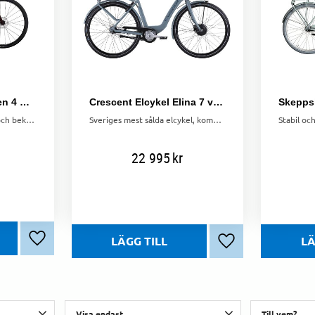
Trek Domane AL 2 Gen 4 Crimson to Dark Carmine Fade
Crescent Elcykel Elina 7 växlar Blå
Trek Domane AL 2. Billig och bekväm racercykel i aluminium. Passar nybörjare, pendling och landsvägscykling.
Sveriges mest sålda elcykel, kombinerar stil, komfort och kraft. Med EGOING-system, 7 växlar och en praktisk design är den perfekt för vardagscykling
22 995
kr
Lägg till i favoriter
Lägg till i favorite
Visa endast
Till vem?