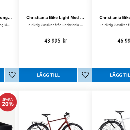
Christiania Bike Light Longbox Förskolemodell
Christiania Bike Light Med Elmotor inkl kapell
Christiania bikes med extra lång låda med plats för 6 st barn. Populär modell hos förskolor. Stark elmotor med batteri på hela 17,4Ah.
En riktig klassiker från Christiania bikes med plats för 2 barn och lite packning. Stark elmotor med batteri på hela 17,4Ah.
43 995
kr
46 9
Lägg till i favoriter
Lägg till i favoriter
SPARA
20
%