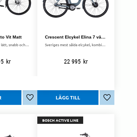
to Vit Matt
Crescent Elcykel Elina 7 växlar Blå
Crescent Atto Vit – lätt, snabb och bekväm hybridcykel med 8 växlar, skivbromsar och AVS-pakethållare. Perfekt för vardagspendling!
Sveriges mest sålda elcykel, kombinerar stil, komfort och kraft. Med EGOING-system, 7 växlar och en praktisk design är den perfekt för vardagscykling
95
kr
22 995
kr
Lägg till i favoriter
Lägg till i favo
BOSCH ACTIVE LINE