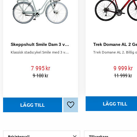
Skeppshult Smile Dam 3 växlar Blå vind
Klassisk stadscykel Smile med 3 växlar och fotbroms. Robust stålram, lås, belysning och korg – praktisk för vardag och pendling.
7 995
kr
9 999
kr
9 100
kr
11 999
kr
Lägg till i favoriter
Prisintervall
Tillverkare