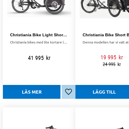
Christiania Bike Light Shortbox
Christiania bikes med lite kortare låda för t.ex hunden eller när du handlat inför veckan. Stark elmotor med batteri på hela 17,4Ah.
19 995
kr
41 995
kr
24 995
kr
Lägg till i favoriter