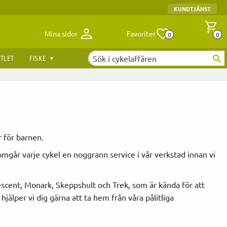
KUNDTJÄNST
Antal fav
A
Mina sidor
Favoriter
0
0
TLET
FISKE
ar för barnen.
nomgår varje cykel en noggrann service i vår verkstad innan vi
rescent, Monark, Skeppshult och Trek, som är kända för att
hjälper vi dig gärna att ta hem från våra pålitliga